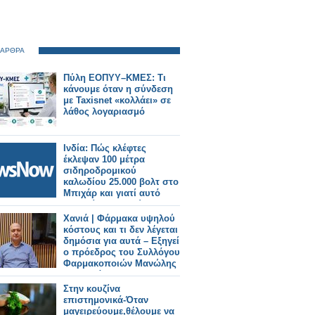
 ΑΡΘΡΑ
Πύλη ΕΟΠΥΥ–ΚΜΕΣ: Τι
κάνουμε όταν η σύνδεση
με Taxisnet «κολλάει» σε
λάθος λογαριασμό
Ινδία: Πώς κλέφτες
έκλεψαν 100 μέτρα
σιδηροδρομικού
καλωδίου 25.000 βολτ στο
Μπιχάρ και γιατί αυτό
συμβαίνει συνεχώς.
Χανιά | Φάρμακα υψηλού
κόστους και τι δεν λέγεται
δημόσια για αυτά – Εξηγεί
ο πρόεδρος του Συλλόγου
Φαρμακοποιών Μανώλης
Κατσαράκης
Στην κουζίνα
επιστημονικά-Όταν
μαγειρεύουμε,θέλουμε να