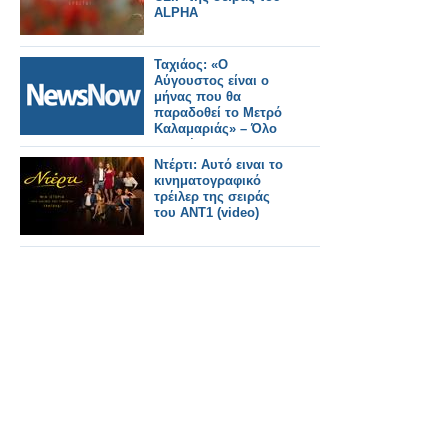
ALPHA
Ταχιάος: «Ο
Αύγουστος είναι ο
μήνας που θα
παραδοθεί το Μετρό
Καλαμαριάς» – Όλο
το σχέδιο για τις
επεκτάσεις στη
Ντέρτι: Αυτό ειναι το
δυτική Θεσσαλονίκη.
κινηματογραφικό
τρέιλερ της σειράς
του ΑΝΤ1 (video)