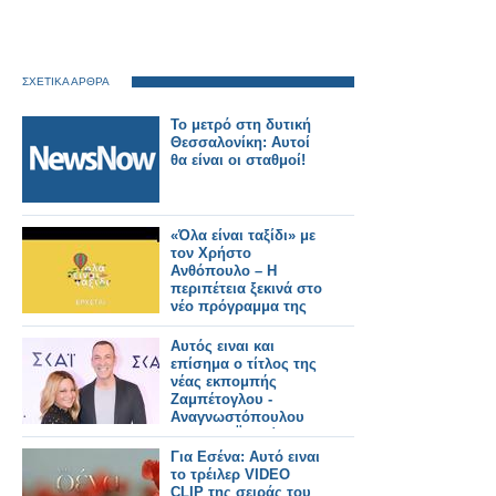
ΣΧΕΤΙΚΑ ΑΡΘΡΑ
Το μετρό στη δυτική
Θεσσαλονίκη: Αυτοί
θα είναι οι σταθμοί!
«Όλα είναι ταξίδι» με
τον Χρήστο
Ανθόπουλο – Η
περιπέτεια ξεκινά στο
νέο πρόγραμμα της
ΕΡΤ
Αυτός ειναι και
επίσημα ο τίτλος της
νέας εκπομπής
Ζαμπέτογλου -
Αναγνωστόπουλου
στον ΣΚΑΪ - Δείτε το
τρειλερ
Για Εσένα: Αυτό ειναι
το τρέιλερ VIDEO
CLIP της σειράς του