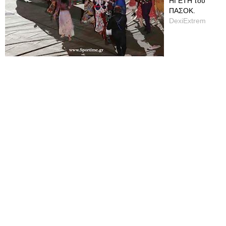
ΗΓΕΤΗ του
ΠΑΣΟΚ.
DexiExtrem