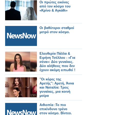
Οι πρώτες εικόνες
από τον κόσμο του
«Κρίνο & Αγκάθι»
Οι βαθύτεροι σταθμοί
μετρό στον κόσμο.
Ελευθερία Πάλλα &
Ειρήνη Τσέλλου - «Για
σένα»: Δύο γυναίκες.
Δύο αλήθειες που δεν
έχουν ακόμη ειπωθεί !
Έρχεται στον Alpha!
"Οι κόρες της
Αρετής": Αρετή, Άννα
και Ναταλία: Τρεις
γυναίκες, μια κοινή
μοίρα
Αιθιοπία :Το πιο
επικίνδυνο τρένο
στον κόσμο. Βίντεο.