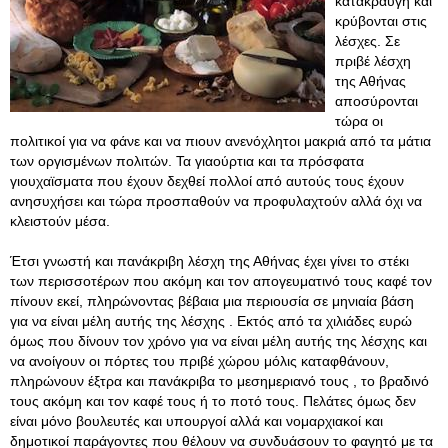
κατακραυγή και
κρύβονται στις
λέσχες. Σε
πριβέ λέσχη
της Αθήνας
αποσύρονται
τώρα οι
πολιτικοί για να φάνε και να πιουν ανενόχλητοι μακριά από τα μάτια
των οργισμένων πολιτών. Τα γιαούρτια και τα πρόσφατα
γιουχαϊσματα που έχουν δεχθεί πολλοί από αυτούς τους έχουν
ανησυχήσει και τώρα προσπαθούν να προφυλαχτούν αλλά όχι να
κλειστούν μέσα.
Έτσι γνωστή και πανάκριβη λέσχη της Αθήνας έχει γίνει το στέκι
των περισσοτέρων που ακόμη και τον απογευματινό τους καφέ τον
πίνουν εκεί, πληρώνοντας βέβαια μια περιουσία σε μηνιαία βάση
για να είναι μέλη αυτής της λέσχης . Εκτός από τα χιλιάδες ευρώ
όμως που δίνουν τον χρόνο για να είναι μέλη αυτής της λέσχης και
να ανοίγουν οι πόρτες του πριβέ χώρου μόλις καταφθάνουν,
πληρώνουν έξτρα και πανάκριβα το μεσημεριανό τους , το βραδινό
τους ακόμη και τον καφέ τους ή το ποτό τους. Πελάτες όμως δεν
είναι μόνο βουλευτές και υπουργοί αλλά και νομαρχιακοί και
δημοτικοί παράγοντες που θέλουν να συνδυάσουν το φαγητό με τα