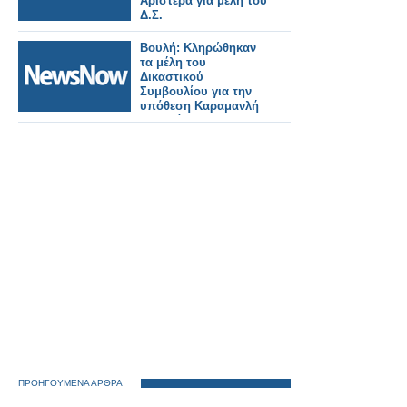
Αριστερά για μέλη του
Δ.Σ.
Βουλή: Κληρώθηκαν
τα μέλη του
Δικαστικού
Συμβουλίου για την
υπόθεση Καραμανλή
σχετικά με την
τραγωδία στα Τέμπη
ΠΡΟΗΓΟΥΜΕΝΑ ΑΡΘΡΑ