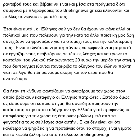
ραντεβού τους και βέβαια να είναι και μέσα στα πράγματα διότι
σύμφωνα με πληροφορίες του Briefingnews.gr εκεί κλείνονται και
πολλές συνεργασίες μεταξύ τους.
Έτσι είναι αυτά , οι Έλληνες σε λίγο δεν θα έχουν να φάνε αλλά οι
πολιτικοί μας που παλεύουν για την κατά τα άλλα ποιοτική μας ζωή
συνεχίζουν να φροντίζουν για το στομάχι τους και την καλοπέρασή
τους . Είναι το λιγότερο ντροπή πάντως να εμφανίζονται μπροστά
σε εργαζόμενους σερβιτόρους σε τέτοιες λέσχες και να τρώνε το
κουταλάκι του γλυκού πληρώνοντας 20 ευρώ την μερίδα την στιγμή
που διαπραγματεύονται πανάκριβα το οξυγόνο του έλληνα πολίτη
γιατί σε λίγο θα πληρώνουμε ακόμη και τον αέρα που θα
αναπνέουμε.
Θα ήταν επικίνδυνο φαντάζομαι να αναφέρουμε τον χώρο στον
οποίο βρίσκουν καταφύγιο οι Έλληνες πατριώτες . Ωστόσο όμως
ας ελπίσουμε ότι κάποια στιγμή θα συνειδητοποιήσουν την
κατάσταση στην οποία οδήγησαν την Ελλάδα γιατί προφανώς τις
αποφάσεις για την χώρα τις έπαιρναν μάλλον μετά από τα
φαγοπότια τους σε λέσχες σαν αυτήν . Ε και δεν είναι και ότι
καλύτερο να ψηφίζεις ή να προτείνεις όταν το στομάχι είναι γεμάτο
και το κεφάλι ζαλισμένο από το αλκοόλ.briefingnews.gr