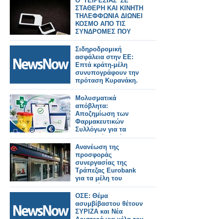
Ο 'ΤΕΙΡΕΣΙΑΣ' ΣΕ
ΣΤΑΘΕΡΗ ΚΑΙ ΚΙΝΗΤΗ
ΤΗΛΕΦΦΩΝΙΑ ΔΙΩΝΕΙ
ΚΟΣΜΟ ΑΠΟ ΤΙΣ
ΣΥΝΔΡΟΜΕΣ ΠΟΥ
ΕΙΝΑΙ...ΠΑΝΑΚΡΙΒΕΣ
Σιδηροδρομική
ασφάλεια στην ΕΕ:
Επτά κράτη-μέλη
συνυπογράφουν την
πρόταση Κυρανάκη.
Μολυσματικά
απόβλητα:
Aποζημίωση των
Φαρμακευτικών
Συλλόγων για τα
φαρμακεία – μέλη
τους
Ανανέωση της
προσφοράς
συνεργασίας της
Τράπεζας Eurobank
για τα μέλη του
Πανελλήνιου
Φαρμακευτικού
ΟΣΕ: Θέμα
Συλλόγου για το έτος
ασυμβίβαστου θέτουν
2026
ΣΥΡΙΖΑ και Νέα