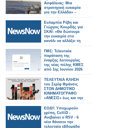
Ασφάλειας: Μια
στρατηγική ευκαιρία
για την Ελλάδα» –
Ανάλυση του
Κωνσταντίνου
Ευλαμπία Ρέβη και
Μπαλωμένου
Γιώργος Κουρδής για
ΣΚΑΪ: «Θα δώσουμε
την ευκαιρία στο
κανάλι να αλλάξει τη
στάση του»
ΠΦΣ: Τελευταία
παράταση της
έναρξης λειτουργίας
της νέας πύλης ΚΜΕΣ
από 1ης Ιουνίου 2026
ΤΕΛΕΥΤΑΙΑ ΚΛΗΣΗ
του Σερίφ Φράνσις
ΣΤΟΝ ΔΗΜΟΤΙΚΟ
ΚΙΝΗΜΑΤΟΓΡΑΦΟ
«ΑΝΕΣΙΣ» έως και την
Τετάρτη 15 Απριλίου
2026
ΕΟΔΥ: Υποχωρούν
γρίπη, CoViD -
Ανεβαίνει ο RSV - 6
νέοι θάνατοι την
τελευταία εβδομάδα