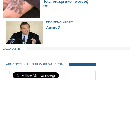
Το… διακριτικό τατουάζ
του…
ΕΠΟΜΕΝΟ ΑΡΘΡΟ
Αυτόν?
ΣΧΟΛΙΑΣΤΕ
ΑΚΟΛΟΥΘΗΣΤΕ ΤΟ NEWSNOWGR.COM