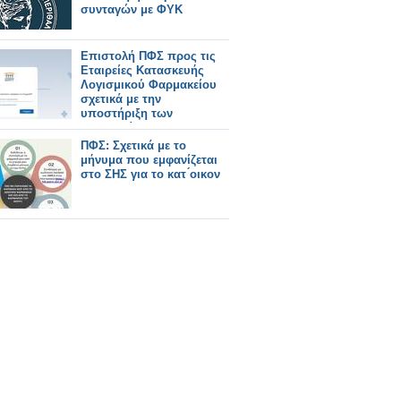
συνταγών με ΦΥΚ
Επιστολή ΠΦΣ προς τις
Εταιρείες Κατασκευής
Λογισμικού Φαρμακείου
σχετικά με την
υποστήριξη των
φαρμακείων για την
πρόσβαση στη νέα πύλη
ΠΦΣ: Σχετικά με το
ΕΟΠΥΥ ΚΜΕΣ
μήνυμα που εμφανίζεται
στο ΣΗΣ για το κατ ́οικον