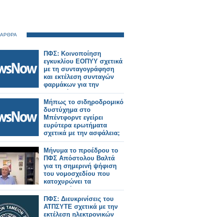
 ΑΡΘΡΑ
ΠΦΣ: Κοινοποίηση
εγκυκλίου ΕΟΠΥΥ σχετικά
με τη συνταγογράφηση
και εκτέλεση συνταγών
φαρμάκων για την
εξυπηρέτηση των
διακινούμενων πολιτών
Μήπως το σιδηροδρομικό
δυστύχημα στο
Μπέντφορντ εγείρει
ευρύτερα ερωτήματα
σχετικά με την ασφάλεια;
Μήνυμα το προέδρου το
ΠΦΣ Απόστολου Βαλτά
για τη σημερινή ψήφιση
του νομοσχεδίου που
κατοχυρώνει τα
φαρμακεία μας
ΠΦΣ: Διευκρινίσεις του
ΑΤΠΣΥΤΕ σχετικά με την
εκτέλεση ηλεκτρονικών