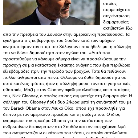
οποίος
συμμετείχε σε
συγκέντρωση
διαμαρτυρίας
ακτιβιστών έξω
από την πρεσβεία του Σουδάν στην αμερικανική πρωτεύουσα. Τα
εγκλήματα της κυβέρνησης του Σουδάν κατά των αμάχων
κινητοποίησαν τον σταρ του Χόλυγουντ που ήθελε με τη σύλληψή
του να δώσει δημοσιότητα στον αγώνα του. «Αυτό που
προσπαθούμε να κάνουμε σήμερα είναι να προσελκύσουμε την
προσοχή σε μια κατάσταση έκτακτης ανάγκης που έχει περιθώριο
έξι εβδομάδες πριν την περίοδο των βροχών. Τότε θα πεθάνουν
πολλοί άνθρωποι από πείνα. Θέλουμε να δοθεί δημοσιότητα σε
αυτό και ένας τρόπος ήταν η σύλληψή μου», τόνισε ο γοητευτικός
ηθοποιός. Μαζί με τον Clooney αφέθηκε ελεύθερος και ο πατέρας
του, Nick Clooney, ο οποίος επίσης συμμετείχε στη διαμαρτυρία. Η
σύλληψη του Clooney ήρθε δυο 24ωρα μετά τη συνάντησή του με
τον Barack Obama στον Λευκό Οίκο, όπου είχε προσκληθεί για
δείπνο με τον αμερικανό πρόεδρο και τη σύζυγό του. Ο ίδιος
ενημέρωσε τον πρόεδρο Obama για την κατάσταση των
ανθρωπίνων δικαιωμάτων στο Σουδάν και τον επερχόμενο λιμό
που αντιμετωπίζουν οι κάτοικοι του νότου, οι οποίοι απειλούνται