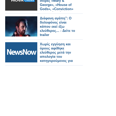
σειρές «Mary &
George», «House of
Gods», «Conviction»
και οι νέοι κύκλοι
«Law & Order», «Alert:
Διάφανη αγάπη": Ο
Missing Persons
δολοφόνος είναι
Unit», «Alex Rider»
κάπου εκεί έξω
έρχονται να
ελεύθερος... - Δείτε το
καθηλώσουν!
trailer
Χωρίς εγγύηση και
όρους αφέθηκε
ελεύθερος μετά την
απολογία του
κατηγορούμενος για
την 717