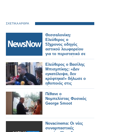
ΣΧΕΤΙΚΑ ΑΡΘΡΑ
Θεσσαλονίκη:
Ελεύθερος ο
53χρονος οδηγός
αστικού λεωφορείου
για το περιστατικό σε
σιδηροδρομική
διάβαση –
Ελεύθερος ο Βασίλης
Προκαταρκτική
Μπισμπίκης: «Δεν
έρευνα διέταξε η
εγκατέλειψα, δεν
εισαγγελέας
κρύφτηκα!» δήλωσε ο
ηθοποιός στις
κάμερες
Πέθανε ο
Νομπελίστας Φυσικός
George Smoot
Novacinema: Οι νέες
συναρπαστικές