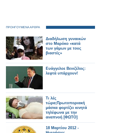
ΠΡΟΗΓΟΥΜΕΝΑ ΑΡΘΡΑ
Διαδήλωση γυναικών
στο Μαρόκο «κατά
των γάμων με τους
βιαστές»
Ευάγγελοε Βενιζέλος:
λεφτά υπάρχουν!
Τι λές
τώρα;Πρωτοποριακή
μάσκα φορτίζει κινητά
τηλέφωνα με την
αναπνοή [ΦΩΤΟ]
18 Μαρτίου 2012 -
Ημερήσιες