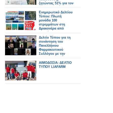
ζητώντας 51% για τον
φαρμακοποιό
Ενημερωτικό Δελτίου
Τύπου: Πλωτή
μονάδα 100
στρεμμάτων στη
Δρακονέρα από
μετακίνηση -
μετεγκατάσταση
Δελτίο Τύπου για τη
παλαιών.
συνάντηση του
Πανελλήνιου
Φαρμακευτικού
Συλλόγου με την
Ένωση Ασθενών
Ελλάδας
ΑΙΜΟΔΟΣΙΑ: ΔΕΛΤΙΟ
ΤΥΠΟΥ LIAFARM