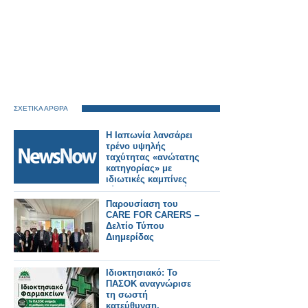
ΣΧΕΤΙΚΑ ΑΡΘΡΑ
Η Ιαπωνία λανσάρει
τρένο υψηλής
ταχύτητας «ανώτατης
κατηγορίας» με
ιδιωτικές καμπίνες
τύπου αεροπορικής
εταιρείας.
Παρουσίαση του
CARE FOR CARERS –
Δελτίο Τύπου
Διημερίδας
Ιδιοκτησιακό: Το
ΠΑΣΟΚ αναγνώρισε
τη σωστή
κατεύθυνση,