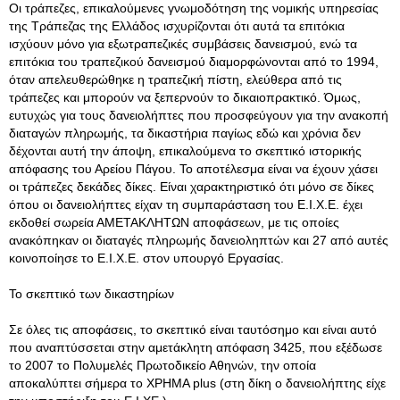
Οι τράπεζες, επικαλούμενες γνωμοδότηση της νομικής υπηρεσίας
της Τράπεζας της Ελλάδος ισχυρίζονται ότι αυτά τα επιτόκια
ισχύουν μόνο για εξωτραπεζικές συμβάσεις δανεισμού, ενώ τα
επιτόκια του τραπεζικού δανεισμού διαμορφώνονται από το 1994,
όταν απελευθερώθηκε η τραπεζική πίστη, ελεύθερα από τις
τράπεζες και μπορούν να ξεπερνούν το δικαιοπρακτικό. Όμως,
ευτυχώς για τους δανειολήπτες που προσφεύγουν για την ανακοπή
διαταγών πληρωμής, τα δικαστήρια παγίως εδώ και χρόνια δεν
δέχονται αυτή την άποψη, επικαλούμενα το σκεπτικό ιστορικής
απόφασης του Αρείου Πάγου. Το αποτέλεσμα είναι να έχουν χάσει
οι τράπεζες δεκάδες δίκες. Είναι χαρακτηριστικό ότι μόνο σε δίκες
όπου οι δανειολήπτες είχαν τη συμπαράσταση του Ε.Ι.Χ.Ε. έχει
εκδοθεί σωρεία ΑΜΕΤΑΚΛΗΤΩΝ αποφάσεων, με τις οποίες
ανακόπηκαν οι διαταγές πληρωμής δανειοληπτών και 27 από αυτές
κοινοποίησε το Ε.Ι.Χ.Ε. στον υπουργό Εργασίας.
Το σκεπτικό των δικαστηρίων
Σε όλες τις αποφάσεις, το σκεπτικό είναι ταυτόσημο και είναι αυτό
που αναπτύσσεται στην αμετάκλητη απόφαση 3425, που εξέδωσε
το 2007 το Πολυμελές Πρωτοδικείο Αθηνών, την οποία
αποκαλύπτει σήμερα το ΧΡΗΜΑ plus (στη δίκη ο δανειολήπτης είχε