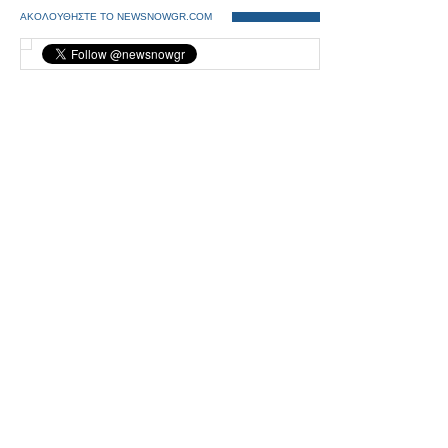
ΑΚΟΛΟΥΘΗΣΤΕ ΤΟ NEWSNOWGR.COM