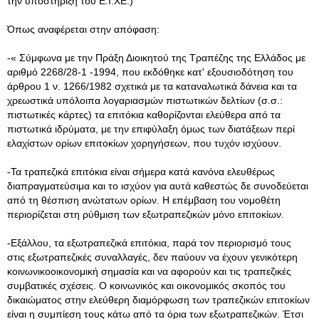
την υποστήριξη του E.I.XE.)
Όπως αναφέρεται στην απόφαση:
-« Σύμφωνα με την Πράξη Διοικητού της Τραπέζης της Ελλάδος με
αριθμό 2268/28-1 -1994, που εκδόθηκε κατ' εξουσιοδότηση του
άρθρου 1 ν. 1266/1982 σχετικά με τα καταναλωτικά δάνεια και τα
χρεωστικά υπόλοιπα λογαριασμών πιστωτικών δελτίων (σ.σ.:
πιστωτικές κάρτες) τα επιτόκια καθορίζονται ελεύθερα από τα
πιστωτικά ιδρύματα, με την επιφύλαξη όμως των διατάξεων περί
ελαχίστων ορίων επιτοκίων χορηγήσεων, που τυχόν ισχύουν.
-Τα τραπεζικά επιτόκια είναι σήμερα κατά κανόνα ελευθέρως
διαπραγματεύσιμα και το ισχύον για αυτά καθεστώς δε συνοδεύεται
από τη θέσπιση ανώτατων ορίων. Η επέμβαση του νομοθέτη
περιορίζεται στη ρύθμιση των εξωτραπεζικών μόνο επιτοκίων.
-Εξάλλου, τα εξωτραπεζικά επιτόκια, παρά τον περιορισμό τους
στις εξωτραπεζικές συναλλαγές, δεν παύουν να έχουν γενικότερη
κοινωνικοοικονομική σημασία και να αφορούν και τις τραπεζικές
συμβατικές σχέσεις. Ο κοινωνικός και οικονομικός σκοπός του
δικαιώματος στην ελεύθερη διαμόρφωση των τραπεζικών επιτοκίων
είναι η συμπίεση τους κάτω από τα όρια των εξωτραπεζικών. Έτσι