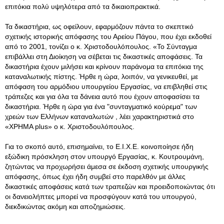
επιτόκια πολύ υψηλότερα από τα δικαιοπρακτικά.
Τα δικαστήρια, ως οφείλουν, εφαρμόζουν πάντα το σκεπτικό
σχετικής ιστορικής απόφασης του Αρείου Πάγου, που έχει εκδοθεί
από το 2001, τονίζει ο κ. Χριστοδουλόπουλος. «Το Σύνταγμα
επιβάλλει στη Διοίκηση να σέβεται τις δικαστικές αποφάσεις. Τα
δικαστήρια έχουν μιλήσει και κρίνουν παράνομα τα επιτόκια της
καταναλωτικής πίστης. Ήρθε η ώρα, λοιπόν, να γενικευθεί, με
απόφαση του αρμόδιου υπουργείου Εργασίας, να επιβληθεί στις
τράπεζες και για όλα τα δάνεια αυτό που έχουν αποφασίσει τα
δικαστήρια. Ήρθε η ώρα για ένα "συνταγματικό κούρεμα" των
χρεών των Ελλήνων καταναλωτών , λέει χαρακτηριστικά στο
«ΧΡΗΜΑ plus» ο κ. Χριστοδουλόπουλος.
Για το σκοπό αυτό, επισημαίνει, το Ε.Ι.Χ.Ε. κοινοποίησε ήδη
εξώδικη πρόσκληση στον υπουργό Εργασίας, κ. Κουτρουμάνη,
ζητώντας να προχωρήσει άμεσα σε έκδοση σχετικής υπουργικής
απόφασης, όπως έχει ήδη συμβεί στο παρελθόν με άλλες
δικαστικές αποφάσεις κατά των τραπεζών και προειδοποιώντας ότι
οι δανειολήπτες μπορεί να προσφύγουν κατά του υπουργού,
διεκδικώντας ακόμη και αποζημιώσεις.