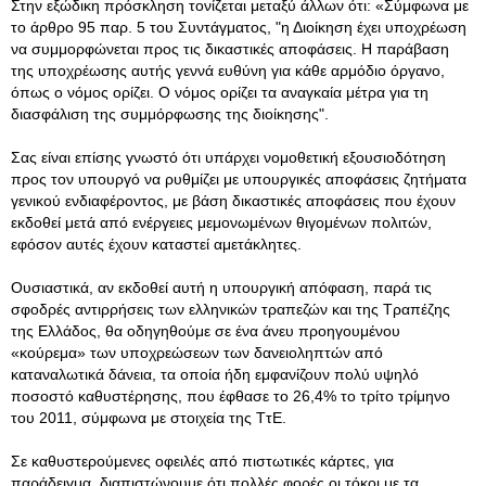
Στην εξώδικη πρόσκληση τονίζεται μεταξύ άλλων ότι: «Σύμφωνα με
το άρθρο 95 παρ. 5 του Συντάγματος, "η Διοίκηση έχει υποχρέωση
να συμμορφώνεται προς τις δικαστικές αποφάσεις. Η παράβαση
της υποχρέωσης αυτής γεννά ευθύνη για κάθε αρμόδιο όργανο,
όπως ο νόμος ορίζει. Ο νόμος ορίζει τα αναγκαία μέτρα για τη
διασφάλιση της συμμόρφωσης της διοίκησης".
Σας είναι επίσης γνωστό ότι υπάρχει νομοθετική εξουσιοδότηση
προς τον υπουργό να ρυθμίζει με υπουργικές αποφάσεις ζητήματα
γενικού ενδιαφέροντος, με βάση δικαστικές αποφάσεις που έχουν
εκδοθεί μετά από ενέργειες μεμονωμένων θιγομένων πολιτών,
εφόσον αυτές έχουν καταστεί αμετάκλητες.
Ουσιαστικά, αν εκδοθεί αυτή η υπουργική απόφαση, παρά τις
σφοδρές αντιρρήσεις των ελληνικών τραπεζών και της Τραπέζης
της Ελλάδος, θα οδηγηθούμε σε ένα άνευ προηγουμένου
«κούρεμα» των υποχρεώσεων των δανειοληπτών από
καταναλωτικά δάνεια, τα οποία ήδη εμφανίζουν πολύ υψηλό
ποσοστό καθυστέρησης, που έφθασε το 26,4% το τρίτο τρίμηνο
του 2011, σύμφωνα με στοιχεία της ΤτΕ.
Σε καθυστερούμενες οφειλές από πιστωτικές κάρτες, για
παράδειγμα, διαπιστώνουμε ότι πολλές φορές οι τόκοι με τα