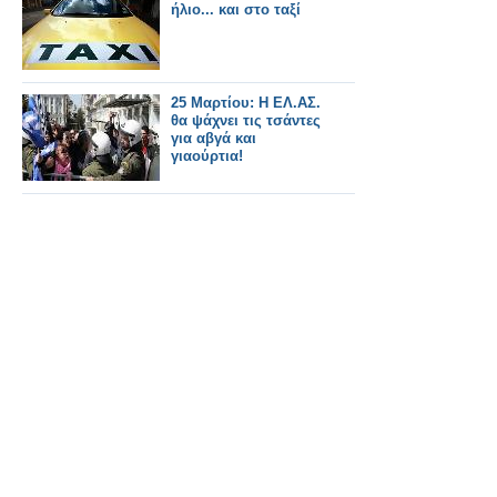
ήλιο... και στο ταξί
25 Μαρτίου: Η ΕΛ.ΑΣ.
θα ψάχνει τις τσάντες
για αβγά και
γιαούρτια!