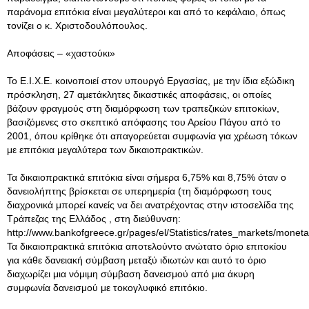
παράνομα επιτόκια είναι μεγαλύτεροι και από το κεφάλαιο, όπως
τονίζει ο κ. Χριστοδουλόπουλος.
Αποφάσεις – «χαστούκι»
Το Ε.Ι.Χ.Ε. κοινοποιεί στον υπουργό Εργασίας, με την ίδια εξώδικη
πρόσκληση, 27 αμετάκλητες δικαστικές αποφάσεις, οι οποίες
βάζουν φραγμούς στη διαμόρφωση των τραπεζικών επιτοκίων,
βασιζόμενες στο σκεπτικό απόφασης του Αρείου Πάγου από το
2001, όπου κρίθηκε ότι απαγορεύεται συμφωνία για χρέωση τόκων
με επιτόκια μεγαλύτερα των δικαιοπρακτικών.
Τα δικαιοπρακτικά επιτόκια είναι σήμερα 6,75% και 8,75% όταν ο
δανειολήπτης βρίσκεται σε υπερημερία (τη διαμόρφωση τους
διαχρονικά μπορεί κανείς να δει ανατρέχοντας στην ιστοσελίδα της
Τράπεζας της Ελλάδος , στη διεύθυνση:
http://www.bankofgreece.gr/pages/el/Statistics/rates_markets/moneta
Τα δικαιοπρακτικά επιτόκια αποτελούντο ανώτατο όριο επιτοκίου
για κάθε δανειακή σύμβαση μεταξύ ιδιωτών και αυτό το όριο
διαχωρίζει μια νόμιμη σύμβαση δανεισμού από μια άκυρη
συμφωνία δανεισμού με τοκογλυφικό επιτόκιο.