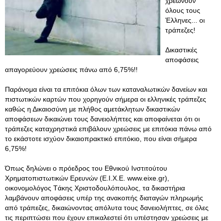
χρεώνουν
όλους τους
Έλληνες... οι
τράπεζες!
Δικαστικές
αποφάσεις
απαγορεύουν χρεώσεις πάνω από 6,75%!!
Παράνομα είναι τα επιτόκια όλων των καταναλωτικών δανείων και
πιστωτικών καρτών που χορηγούν σήμερα οι ελληνικές τράπεζες
καθώς η Δικαιοσύνη με πλήθος αμετάκλητων δικαστικών
αποφάσεων δικαιώνει τους δανειολήπτες και αποφαίνεται ότι οι
τράπεζες καταχρηστικά επιβάλουν χρεώσεις με επιτόκια πάνω από
το εκάστοτε ισχύον δικαιοπρακτικό επιτόκιο, που είναι σήμερα
6,75%!
Όπως δηλώνει ο πρόεδρος του Εθνικού Ινστιτούτου
Χρηματοπιστωτικών Ερευνών (Ε.Ι.Χ.Ε. www.eixe.gr),
οικονομολόγος Tάκης Χριστοδουλόπουλος, τα δικαστήρια
λαμβάνουν αποφάσεις υπέρ της ανακοπής διαταγών πληρωμής
από τράπεζες, δικαιώνοντας απόλυτα τους δανειολήπτες, σε όλες
τις περιπτώσει που έχουν επικαλεστεί ότι υπέστησαν χρεώσεις με