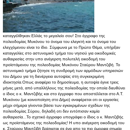
καταγγέλθηκαν.Ελλάς το μεγαλείο σου! Στο έγγραφο της
πολεοδομίας Μυκόνου το όνομα του ελεγκτή και το όνομα του
ελεγχόμενου είναι το ίδιο. Σύμφωνα με το Πρώτο Θέμα, υπήρξαν
καταγγελίες στο αστυνομικό τμήμα του νησιού για οικοδομικές
αυθαιρεσίες στην υπο ανέγερση πολυτελή οικοδομή του
προϊστάμενου της πολεοδομίας Μυκόνου Σταύρου Μαντζιβή. Το
αστυνομικό τμήμα ζήτησε τη συνδρομή των αρμόδιων υπηρεσιών
του Δήμου για τη διενέργεια αυτοψίας στη συγκεκριμένη
ιδιοκτησία.Οπως αναφέρει το δημοσίευμα, η αυτοψία έγινε τρεις
μήνες μετά, από υπαλλήλους της πολεοδομίας την οποία διευθύνει
ο ίδιος ο κ. Μαντζιβής και στο έγγραφο που αποστέλλεται στο Α.Τ.
Μυκόνου (με κοινοποίηση στο Δήμο) αναφέρεται οτι οι εργασίες
μέχρι σήμερα γίνονται βάσει των εγκεκριμένων σχεδίων της
πολεοδομίας Σύρου, δηλαδή οτι δεν εντόπισαν καμία
αυθαιρεσία...Το σχετικό έγγραφο υπογράφει ο ίδιος ο κ. Μαντζιβής
ως προϊστάμενος της πολεοδομίας! Η υπο ανέγερση οικοδομή του
κ. Σταύρου Μαντζιβή βρίσκεται σε ένα απο τα πιο όμορφα σημεία