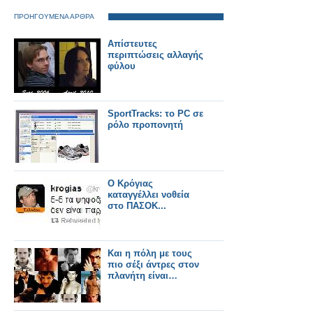
ΠΡΟΗΓΟΥΜΕΝΑ ΑΡΘΡΑ
Απίστευτες
περιπτώσεις αλλαγής
φύλου
SportTracks: το PC σε
ρόλο προπονητή
Ο Κρόγιας
καταγγέλλει νοθεία
στο ΠΑΣΟΚ...
Και η πόλη με τους
πιο σέξι άντρες στον
πλανήτη είναι…