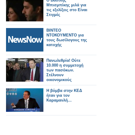
Ο Βασίλης
Μπισμπίκης μιλά για
τις εξελίξεις στο Είναι
Στιγμές
ΒΙΝΤΕΟ
ΝΤΟΚΟΥΜΕΝΤΟ για
τους δωσίλογους της
κατοχής
Πανωλεθρία! Ούτε
10.000 η συμμετοχή
των πασόκων.
Στέλνουν
οικονομικούς
μετανάστες στις
ουρές για μπούγιο...
H βόμβα στην ΚΕΔ
ήταν για τον
Καραμανλή…