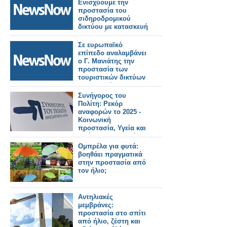
Ενισχύουμε την
προστασία του
σιδηροδρομικού
δικτύου με κατασκευή
ενισχυμένης
περίφραξης σε
Σε ευρωπαϊκό
Θριάσιο, Θήβα και
επίπεδο αναλαμβάνει
Ζευγολατιό.
ο Γ. Μανιάτης την
προστασία των
τουριστικών δικτύων
Σιδηροδρόμου.
Συνήγορος του
Πολίτη: Ρεκόρ
αναφορών το 2025 -
Κοινωνική
προστασία, Υγεία και
πρόνοια στις πρώτες
θέσεις
Ομπρέλα για φυτά:
βοηθάει πραγματικά
στην προστασία από
τον ήλιο;
Αντηλιακές
μεμβράνες:
προστασία στο σπίτι
από ήλιο, ζέστη και