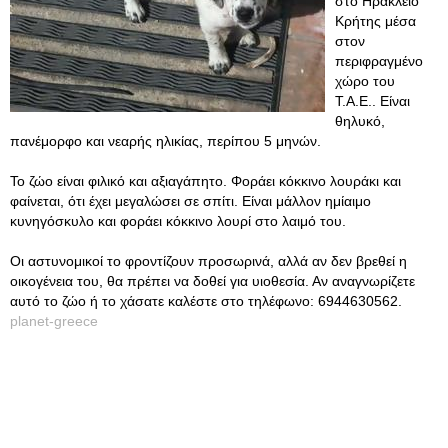
στο Ηράκλειο
Κρήτης μέσα
στον
περιφραγμένο
χώρο του
Τ.Α.Ε.. Είναι
θηλυκό,
πανέμορφο και νεαρής ηλικίας, περίπου 5 μηνών.
Το ζώο είναι φιλικό και αξιαγάπητο. Φοράει κόκκινο λουράκι και
φαίνεται, ότι έχει μεγαλώσει σε σπίτι. Είναι μάλλον ημίαιμο
κυνηγόσκυλο και φοράει κόκκινο λουρί στο λαιμό του.
Οι αστυνομικοί το φροντίζουν προσωρινά, αλλά αν δεν βρεθεί η
οικογένεια του, θα πρέπει να δοθεί για υιοθεσία. Αν αναγνωρίζετε
αυτό το ζώο ή το χάσατε καλέστε στο τηλέφωνο: 6944630562.
planet-greece