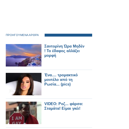
ΠΡΟΗΓΟΥΜΕΝΑ ΑΡΘΡΑ
Σαντορίνη Ώρα Μηδέν
! Το έδαφος αλλάξει
μορφή
Ένα.... τρομακτικό
μοντέλο από τη
Ρωσία... (pics)
VIDEO: Ροζ... φάρσα:
Σταμάτα! Είμαι γκέι!