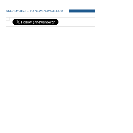
ΑΚΟΛΟΥΘΗΣΤΕ ΤΟ NEWSNOWGR.COM