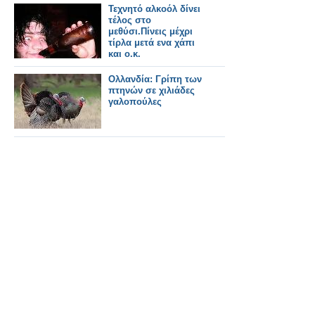
Τεχνητό αλκοόλ δίνει
τέλος στο
μεθύσι.Πίνεις μέχρι
τίρλα μετά ενα χάπι
και ο.κ.
Ολλανδία: Γρίπη των
πτηνών σε χιλιάδες
γαλοπούλες