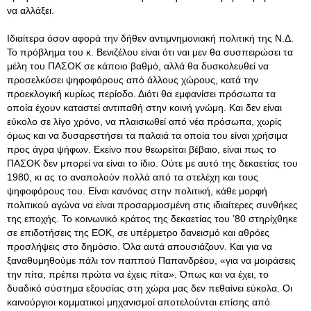
να αλλάξει.
Ιδιαίτερα όσον αφορά την δήθεν αντιμνημονιακή πολιτική της Ν.Δ.
Το πρόβλημα του κ. Βενιζέλου είναι ότι ναι μεν θα συσπειρώσει τα
μέλη του ΠΑΣΟΚ σε κάποιο βαθμό, αλλά θα δυσκολευθεί να
προσελκύσει ψηφοφόρους από άλλους χώρους, κατά την
προεκλογική κυρίως περίοδο. Διότι θα εμφανίσει πρόσωπα τα
οποία έχουν καταστεί αντιπαθή στην κοινή γνώμη. Και δεν είναι
εύκολο σε λίγο χρόνο, να πλαισιωθεί από νέα πρόσωπα, χωρίς
όμως και να δυσαρεστήσει τα παλαιά τα οποία του είναι χρήσιμα
προς άγρα ψήφων. Εκείνο που θεωρείται βέβαιο, είναι πως το
ΠΑΣΟΚ δεν μπορεί να είναι το ίδιο. Ούτε με αυτό της δεκαετίας του
1980, κι ας το αναπολούν πολλά από τα στελέχη και τους
ψηφοφόρους του. Είναι κανόνας στην πολιτική, κάθε μορφή
πολιτικού αγώνα να είναι προσαρμοσμένη στις ιδιαίτερες συνθήκες
της εποχής. Το κοινωνικό κράτος της δεκαετίας του ’80 στηρίχθηκε
σε επιδοτήσεις της ΕΟΚ, σε υπέρμετρο δανεισμό και αθρόες
προσλήψεις στο δημόσιο. Όλα αυτά απουσιάζουν. Και για να
ξαναθυμηθούμε πάλι τον παππού Παπανδρέου, «για να μοιράσεις
την πίτα, πρέπει πρώτα να έχεις πίτα». Όπως και να έχει, το
δυαδικό σύστημα εξουσίας στη χώρα μας δεν πεθαίνει εύκολα. Οι
καινούργιοι κομματικοί μηχανισμοί αποτελούνται επίσης από