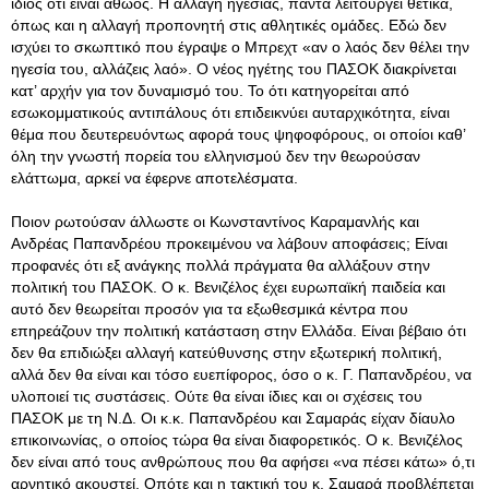
ίδιος ότι είναι αθώος
. Η αλλαγή ηγεσίας, πάντα λειτουργεί θετικά,
όπως και η αλλαγή προπονητή στις αθλητικές ομάδες. Εδώ δεν
ισχύει το σκωπτικό που έγραψε ο Μπρεχτ «αν ο λαός δεν θέλει την
ηγεσία του, αλλάζεις λαό». Ο νέος ηγέτης του ΠΑΣΟΚ διακρίνεται
κατ’ αρχήν για τον δυναμισμό του. Το ότι κατηγορείται από
εσωκομματικούς αντιπάλους ότι επιδεικνύει αυταρχικότητα, είναι
θέμα που δευτερευόντως αφορά τους ψηφοφόρους, οι οποίοι καθ’
όλη την γνωστή πορεία του ελληνισμού δεν την θεωρούσαν
ελάττωμα, αρκεί να έφερνε αποτελέσματα.
Ποιον ρωτούσαν άλλωστε οι Κωνσταντίνος Καραμανλής και
Ανδρέας Παπανδρέου προκειμένου να λάβουν αποφάσεις; Είναι
προφανές ότι εξ ανάγκης πολλά πράγματα θα αλλάξουν στην
πολιτική του ΠΑΣΟΚ. Ο κ. Βενιζέλος έχει ευρωπαϊκή παιδεία και
αυτό δεν θεωρείται προσόν για τα εξωθεσμικά κέντρα που
επηρεάζουν την πολιτική κατάσταση στην Ελλάδα. Είναι βέβαιο ότι
δεν θα επιδιώξει αλλαγή κατεύθυνσης στην εξωτερική πολιτική,
αλλά δεν θα είναι και τόσο ευεπίφορος, όσο ο κ. Γ. Παπανδρέου, να
υλοποιεί τις συστάσεις. Ούτε θα είναι ίδιες και οι σχέσεις του
ΠΑΣΟΚ με τη Ν.Δ. Οι κ.κ. Παπανδρέου και Σαμαράς είχαν δίαυλο
επικοινωνίας, ο οποίος τώρα θα είναι διαφορετικός. Ο κ. Βενιζέλος
δεν είναι από τους ανθρώπους που θα αφήσει «να πέσει κάτω» ό,τι
αρνητικό ακουστεί. Οπότε και η τακτική του κ. Σαμαρά προβλέπεται