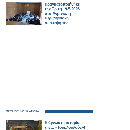
Πραγματοποιήθηκε
την Τρίτη 19-5-2026
στο Αγρίνιο, η
Περιφερειακή
σύσκεψη της
Συντονιστικής
Επιτροπής Αγώνα
(Σ.Ε.Α) των
συνταξιουχικων
οργανώσεων στην
αίθουσα τού ΕΚΑ
ΠΡΟΗΓΟΥΜΕΝΑ ΑΡΘΡΑ
Η άγνωστη ιστορία
της... «Τουρλουλούς»!