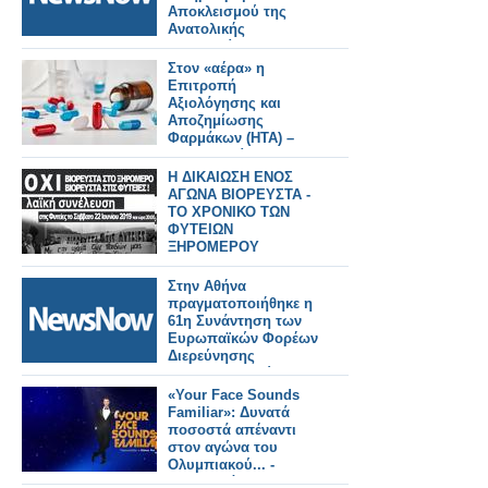
Αποκλεισμού της
Ανατολικής
Μακεδονίας και
Θράκης.
Στον «αέρα» η
Επιτροπή
Αξιολόγησης και
Αποζημίωσης
Φαρμάκων (ΗΤΑ) –
Δεν μπορεί να
συνεδριάσει, σε
Η ΔΙΚΑΙΩΣΗ ΕΝΟΣ
αναμονή δεκάδες
ΑΓΩΝΑ ΒΙΟΡΕΥΣΤΑ -
φάκελοι φαρμάκων
ΤΟ ΧΡΟΝΙΚΟ ΤΩΝ
ΦΥΤΕΙΩΝ
ΞΗΡΟΜΕΡΟΥ
Στην Αθήνα
πραγματοποιήθηκε η
61η Συνάντηση των
Ευρωπαϊκών Φορέων
Διερεύνησης
Σιδηροδρομικών
Ατυχημάτων»
«Your Face Sounds
Familiar»: Δυνατά
ποσοστά απέναντι
στον αγώνα του
Ολυμπιακού... -
Αναλυτικά τα 15'