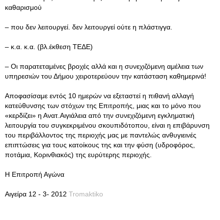
καθαρισμού
– που δεν λειτουργεί. δεν λειτουργεί ούτε η πλάστιγγα.
– κ.α. κ.α. (βλ.έκθεση ΤΕΔΕ)
– Οι παρατεταμένες βροχές αλλά και η συνεχιζόμενη αμέλεια των
υπηρεσιών του Δήμου χειροτερεύουν την κατάσταση καθημερινά!
Αποφασίσαμε εντός 10 ημερών να εξεταστεί η πιθανή αλλαγή
κατεύθυνσης των στόχων της Επιτροπής, μιας και το μόνο που
«κερδίζει» η Ανατ.Αιγιάλεια από την συνεχιζόμενη εγκληματική
λειτουργία του συγκεκριμένου σκουπιδότοπου, είναι η επιβάρυνση
του περιβάλλοντος της περιοχής μας με παντελώς ανθυγιεινές
επιπτώσεις για τους κατοίκους της και την φύση (υδροφόρος,
ποτάμια, Κορινθιακός) της ευρύτερης περιοχής.
Η Επιτροπή Αγώνα
Αιγείρα 12 - 3- 2012
Tromaktiko