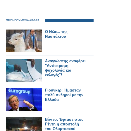
ΠΡΟΗΓΟΥΜΕΝΑ ΑΡΘΡΑ
Ο Νώε... της
Ναυπάκτου
Αναγνώστης αναφέρει
"Αντίστροφη
ψυχολογία και
εκλογές"!
Γιούνκερ: Ήμασταν
πολύ σκληροί με την
Ελλάδα
Βίντεο: Έφτασε στου
Ρέντη η αποστολή
του Ολυμπιακού