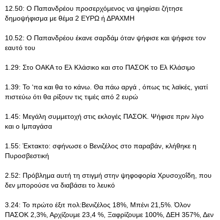
12.50: Ο Παπανδρέου προσερχόμενος να ψηφίσει ζήτησε
δημοψήφισμα με θέμα 2 ΕΥΡΩ ή ΔΡΑΧΜΗ
10.52: O Παπανδρέου έκανε σαρδάμ όταν ψήφισε και ψήφισε τον
εαυτό του
1.29: Στο ΟΑΚΑ το Ελ Κλάσικο και στο ΠΑΣΟΚ το Ελ Κλάσιμο
1.39: Το ‘πα και θα το κάνω. Θα πάω αργά , όπως τις λαϊκές, γιατί
πιστεύω ότι θα ρίξουν τις τιμές από 2 ευρώ
1.45: Μεγάλη συμμετοχή στις εκλογές ΠΑΣΟΚ. Ψήφισε πριν λίγο
και ο Ιμπαγάσα
1.55: Έκτακτο: σφήνωσε ο Βενιζέλος στο παραβάν, κλήθηκε η
Πυροσβεστική
2.52: Πρόβλημα αυτή τη στιγμή στην ψηφοφορία Χρυσοχοΐδη, που
δεν μπορούσε να διαβάσει το λευκό
3.24: Το πρώτο έξιτ πολ:Βενιζέλος 18%, Μπένι 21,5%. Όλον
ΠΑΣΟΚ 2,3%, Αρχίζουμε 23,4 %, Ξαφρίζουμε 100%, ΔΕΗ 357%, Δεν