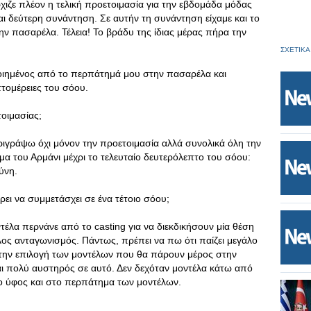
χιζε πλέον η τελική προετοιμασία για την εβδομάδα μόδας
αι δεύτερη συνάντηση. Σε αυτήν τη συνάντηση είχαμε και το
ην πασαρέλα. Τέλεια! Το βράδυ της ίδιας μέρας πήρα την
ΣΧΕΤΙΚΑ
ποιημένος από το περπάτημά μου στην πασαρέλα και
πτομέρειες του σόου.
τοιμασίας;
εριγράψω όχι μόνον την προετοιμασία αλλά συνολικά όλη την
α του Αρμάνι μέχρι το τελευταίο δευτερόλεπτο του σόου:
ύνη.
ρει να συμμετάσχει σε ένα τέτοιο σόου;
τέλα περνάνε από το casting για να διεκδικήσουν μία θέση
ος ανταγωνισμός. Πάντως, πρέπει να πω ότι παίζει μεγάλο
στην επιλογή των μοντέλων που θα πάρουν μέρος στην
αι πολύ αυστηρός σε αυτό. Δεν δεχόταν μοντέλα κάτω από
το ύφος και στο περπάτημα των μοντέλων.