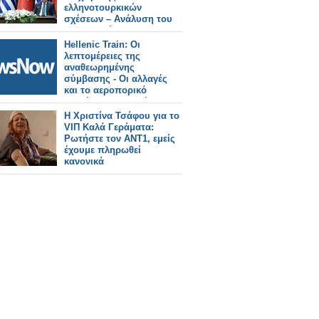
ελληνοτουρκικών
σχέσεων – Ανάλυση του
Κωνσταντίνου
Μπαλωμένου
Hellenic Train: Οι
λεπτομέρειες της
αναθεωρημένης
σύμβασης - Οι αλλαγές
και το αεροπορικό
μοντέλο στα εισιτήρια
Η Χριστίνα Τσάφου για το
VIΠ Καλά Γεράματα:
Ρωτήστε τον ΑΝΤ1, εμείς
έχουμε πληρωθεί
κανονικά