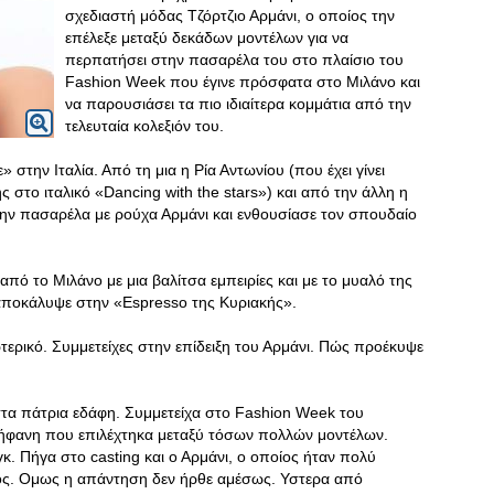
σχεδιαστή μόδας Τζόρτζιο Αρμάνι, ο οποίος την
επέλεξε μεταξύ δεκάδων μοντέλων για να
περπατήσει στην πασαρέλα του στο πλαίσιο του
Fashion Week που έγινε πρόσφατα στο Μιλάνο και
να παρουσιάσει τα πιο ιδιαίτερα κομμάτια από την
τελευταία κολεξιόν του.
 στην Ιταλία. Από τη μια η Ρία Αντωνίου (που έχει γίνει
 στο ιταλικό «Dancing with the stars») και από την άλλη η
ν πασαρέλα με ρούχα Αρμάνι και ενθουσίασε τον σπουδαίο
ό το Μιλάνο με μια βαλίτσα εμπειρίες και με το μυαλό της
 αποκάλυψε στην «Espresso της Κυριακής».
ωτερικό. Συμμετείχες στην επίδειξη του Αρμάνι. Πώς προέκυψε
στα πάτρια εδάφη. Συμμετείχα στο Fashion Week του
ερήφανη που επιλέχτηκα μεταξύ τόσων πολλών μοντέλων.
κ. Πήγα στο casting και ο Αρμάνι, ο οποίος ήταν πολύ
νος. Ομως η απάντηση δεν ήρθε αμέσως. Υστερα από