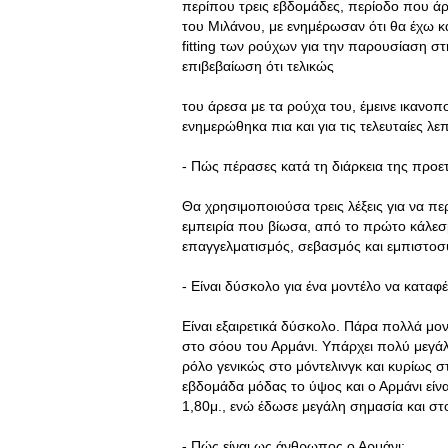
περίπου τρεις εβδομάδες, περίοδο που άρ
του Μιλάνου, με ενημέρωσαν ότι θα έχω κ
fitting των ρούχων για την παρουσίαση στ
επιβεβαίωση ότι τελικώς
του άρεσα με τα ρούχα του, έμεινε ικανο
ενημερώθηκα πια και για τις τελευταίες λε
- Πώς πέρασες κατά τη διάρκεια της προε
Θα χρησιμοποιούσα τρεις λέξεις για να π
εμπειρία που βίωσα, από το πρώτο κάλεσμ
επαγγελματισμός, σεβασμός και εμπιστοσ
- Είναι δύσκολο για ένα μοντέλο να καταφέ
Είναι εξαιρετικά δύσκολο. Πάρα πολλά μον
στο σόου του Αρμάνι. Υπάρχει πολύ μεγάλ
ρόλο γενικώς στο μόντελινγκ και κυρίως 
εβδομάδα μόδας το ύψος και ο Αρμάνι είν
1,80μ., ενώ έδωσε μεγάλη σημασία και σ
- Πώς είναι ως άνθρωπος ο Αρμάνι;