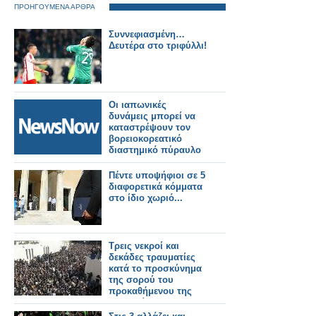
ΠΡΟΗΓΟΥΜΕΝΑ ΑΡΘΡΑ
Συννεφιασμένη…
Δευτέρα στο τριφύλλι!
Οι ιαπωνικές
δυνάμεις μπορεί να
καταστρέψουν τον
βορειοκορεατικό
διαστημικό πύραυλο
Πέντε υποψήφιοι σε 5
διαφορετικά κόμματα
στο ίδιο χωριό...
Τρεις νεκροί και
δεκάδες τραυματίες
κατά το προσκύνημα
της σορού του
προκαθήμενου της
Εκκλησίας των
Κοπτών