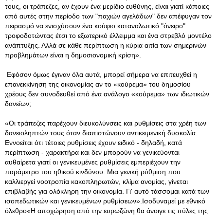
τους, οι τράπεζες, αν έχουν ένα μερίδιο ευθύνης, είναι γιατί κάποιες
από αυτές στην περίοδο των "παχιών αγελάδων" δεν απέφυγαν τον
πειρασμό να ενισχύσουν ένα κούφιο καταναλωτικό "όνειρο"
τροφοδοτώντας έτσι το εξωτερικό έλλειμμα και ένα στρεβλό μοντέλο
ανάπτυξης. Αλλά σε κάθε περίπτωση η κύρια αιτία των σημερινών
προβλημάτων είναι η δημοσιονομική κρίση».
Εφόσον όμως έγιναν όλα αυτά, μπορεί σήμερα να επιτευχθεί η
επανεκκίνηση της οικονομίας αν το «κούρεμα» του δημοσίου
χρέους δεν συνοδευθεί από ένα ανάλογο «κούρεμα» των ιδιωτικών
δανείων;
«Οι τράπεζες παρέχουν διευκολύνσεις και ρυθμίσεις στα χρέη των
δανειοληπτών τους όταν διαπιστώνουν αντικειμενική δυσκολία.
Εννοείται ότι τέτοιες ρυθμίσεις έχουν ειδικό - δηλαδή, κατά
περίπτωση - χαρακτήρα και δεν μπορούν να γενικεύονται
αυθαίρετα γιατί οι γενικευμένες ρυθμίσεις εμπεριέχουν την
παράμετρο του ηθικού κινδύνου. Μια γενική ρύθμιση που
καλλιεργεί νοοτροπία κακοπληρωτών, κλίμα ανομίας, γίνεται
επιβλαβής για ολόκληρη την οικονομία. Γι' αυτό τάσσομαι κατά των
ισοπεδωτικών και γενικευμένων ρυθμίσεων».Ισοδυναμεί με εθνικό
όλεθρο«Η αποχώρηση από την ευρωζώνη θα άνοιγε τις πύλες της