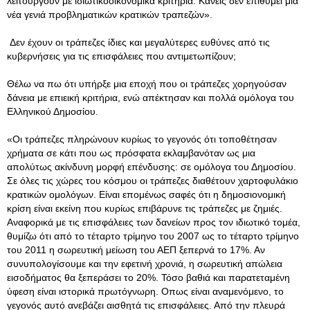
λειτουργούν με ιδιωτικοοικονομικά κριτήρια. Κανείς δεν επιθυμεί μια
νέα γενιά προβληματικών κρατικών τραπεζών».
Δεν έχουν οι τράπεζες ίδιες και μεγαλύτερες ευθύνες από τις
κυβερνήσεις για τις επισφάλειες που αντιμετωπίζουν;
Θέλω να πω ότι υπήρξε μια εποχή που οι τράπεζες χορηγούσαν
δάνεια με επιεική κριτήρια, ενώ απέκτησαν και πολλά ομόλογα του
Ελληνικού Δημοσίου.
«Οι τράπεζες πληρώνουν κυρίως το γεγονός ότι τοποθέτησαν
χρήματα σε κάτι που ως πρόσφατα εκλαμβανόταν ως μια
απολύτως ακίνδυνη μορφή επένδυσης: σε ομόλογα του Δημοσίου.
Σε όλες τις χώρες του κόσμου οι τράπεζες διαθέτουν χαρτοφυλάκιο
κρατικών ομολόγων. Είναι επομένως σαφές ότι η δημοσιονομική
κρίση είναι εκείνη που κυρίως επιβάρυνε τις τράπεζες με ζημιές.
Αναφορικά με τις επισφάλειες των δανείων προς τον ιδιωτικό τομέα,
θυμίζω ότι από το τέταρτο τρίμηνο του 2007 ως το τέταρτο τρίμηνο
του 2011 η σωρευτική μείωση του ΑΕΠ ξεπερνά το 17%. Αν
συνυπολογίσουμε και την εφετινή χρονιά, η σωρευτική απώλεια
εισοδήματος θα ξεπεράσει το 20%. Τόσο βαθιά και παρατεταμένη
ύφεση είναι ιστορικά πρωτόγνωρη. Οπως είναι αναμενόμενο, το
γεγονός αυτό ανεβάζει αισθητά τις επισφάλειες. Από την πλευρά