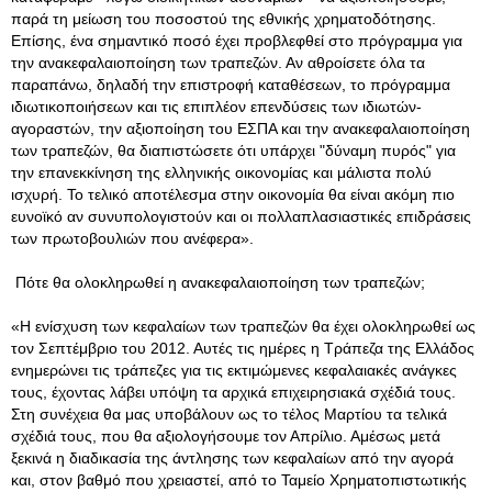
παρά τη μείωση του ποσοστού της εθνικής χρηματοδότησης.
Επίσης, ένα σημαντικό ποσό έχει προβλεφθεί στο πρόγραμμα για
την ανακεφαλαιοποίηση των τραπεζών. Αν αθροίσετε όλα τα
παραπάνω, δηλαδή την επιστροφή καταθέσεων, το πρόγραμμα
ιδιωτικοποιήσεων και τις επιπλέον επενδύσεις των ιδιωτών-
αγοραστών, την αξιοποίηση του ΕΣΠΑ και την ανακεφαλαιοποίηση
των τραπεζών, θα διαπιστώσετε ότι υπάρχει "δύναμη πυρός" για
την επανεκκίνηση της ελληνικής οικονομίας και μάλιστα πολύ
ισχυρή. Το τελικό αποτέλεσμα στην οικονομία θα είναι ακόμη πιο
ευνοϊκό αν συνυπολογιστούν και οι πολλαπλασιαστικές επιδράσεις
των πρωτοβουλιών που ανέφερα».
Πότε θα ολοκληρωθεί η ανακεφαλαιοποίηση των τραπεζών;
«Η ενίσχυση των κεφαλαίων των τραπεζών θα έχει ολοκληρωθεί ως
τον Σεπτέμβριο του 2012. Αυτές τις ημέρες η Τράπεζα της Ελλάδος
ενημερώνει τις τράπεζες για τις εκτιμώμενες κεφαλαιακές ανάγκες
τους, έχοντας λάβει υπόψη τα αρχικά επιχειρησιακά σχέδιά τους.
Στη συνέχεια θα μας υποβάλουν ως το τέλος Μαρτίου τα τελικά
σχέδιά τους, που θα αξιολογήσουμε τον Απρίλιο. Αμέσως μετά
ξεκινά η διαδικασία της άντλησης των κεφαλαίων από την αγορά
και, στον βαθμό που χρειαστεί, από το Ταμείο Χρηματοπιστωτικής