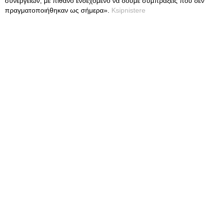
συνεργειών, με πιθανό ενδεχόμενο να δούμε συμπράξεις που δεν
πραγματοποιήθηκαν ως σήμερα».
Ksipnistere