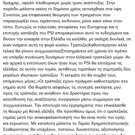
δραχμής, υψηλό πληθωρισμό χωρίς ίχνος ανάπτυξης. Στην
περίοδο μάλιστα εκείνη το δημόσιο χρέος εκτινάχθηκε στα ύψη.
Συνεπώς μια επιφανειακή θεώρηση των πραγμάτων που
παραγνωρίζει τους τεράστιους κινδύνους μόνο κακό κάνει στον
τόπο. Ευτυχώς οι τελευταίες αποφάσεις του Eurogroup και η
επιτυχής κατάληξη του PSI απομακρύνουν αυτό το ενδεχόμενο και
δίνουν την ευκαιρία στην Ελλάδα να εισέλθει, με σκληρή δουλειά, σε
έναν ενάρετο αυτή τη φορά κύκλο».ΤράπεζεςΚαθυστέρησαν αλλά
τελικά θα γίνουν συγχωνεύσειςΕπισημαίνετε επί χρόνια ότι πρέπει
να υπάρξει συνένωση δυνάμεων στον ελληνικό τραπεζικό χώρο. Αν
και αρχικά η εντύπωση όλων ήταν πως το PSI θα επιτάχυνε τις
εξελίξεις σε αυτόν τον τομέα, αντιθέτως τορπίλισε τη σύμπραξη δύο
μεγάλων ιδιωτικών τραπεζών. Τι εκτιμάτε ότι θα συμβεί τους
επόμενους μήνες;«Οι τράπεζες έχουν πράγματι καθυστερήσει στο
σημείο αυτό. Θα θυμάστε ασφαλώς τις συνεχείς εκκλήσεις μου
προς τις τράπεζες να κινηθούν πιο δραστήρια προς την
κατεύθυνση της αναζήτησης συνεργειών μέσω συμμαχιών και
συγχωνεύσεων. Την αποτυχία του εγχειρήματος που επικαλείσθε
τη θεωρώ μη θετική εξέλιξη. Θα προσθέσω όμως ότι ο τραπεζικός
τομέας μετά την ανακεφαλαιοποίησή του θα είναι πολύ πιο υγιής
και εύρωστος. Με καταλύτη μάλιστα το Ταμείο Χρηματοπιστωτικής
Σταθερότητας θα υπάρξουν, πιστεύω, δυνατότητες αξιοποίησης