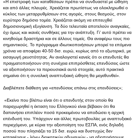
«Η επιστροφή των καταθέσεων πρέπει να συνδυαστεί με ώθηση
και από άλλες πλευρές. Χρειάζεται πρωτίστως να ολοκληρωθεί ο
κύκλος των μεταρρυθμίσεων στις αγορές, στους θεσμούς, στον
ευρύτερο δημόσιο τομέα. Χρειάζεται ακόμη να επιτευχθεί
δημοσιονομική εξυγίανση. Τα δύο τελευταία αποτελούν αναγκαίες,
όχι όμως και ικανές συνθήκες για την ανάπτυξη. Γι' αυτό πρέπει να
κινηθούμε δραστήρια και σε άλλους τομείς. Θα αναφέρω τους πιο
σημαντικούς. Το πρόγραμμα ιδιωτικοποιήσεων μπορεί τα επόμενα
χρόνια να αποφέρει 40-50 δισ. ευρώ, κυρίως από το εξωτερικό, με
εισαγωγή ρευστότητας. Αν αναλογιστεί κανείς ότι οι επενδυτές θα
πραγματοποιήσουν στη συνέχεια επιπρόσθετες επενδύσεις ώστε
να αξιοποιήσουν τα περιουσιακά αυτά στοιχεία, αυτό πρακτικά
σημαίνει ότι η συνολική αναπτυξιακή ώθηση θα μεγεθυνθεί».
Διαβλέπετε διάθεση για «επενδύσεις επάνω στις επενδύσεις»;
«Εκείνο που βλέπω είναι ότι ο επενδυτής στον οποίο θα
παραχωρηθεί η έκταση του Ελληνικού είναι βέβαιον ότι θα
δαπανήσει επιπλέον ποσά προκειμένου να αποδώσει η αρχική
επένδυσή του. Υπάρχουν και άλλες πρωτοβουλίες με αναπτυξιακό
περιεχόμενο, με κύρια την αξιοποίηση του ΕΣΠΑ, ενός δηλαδή
ποσού που πλησιάζει τα 15 δισ. ευρώ και δυστυχώς δεν
καταφέραμε - λόγω διοικητικών αδυναμιών - να αξιοποιήσουμε,