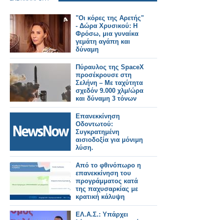
"Οι κόρες της Αρετής"
- Δώρα Χρυσικού: Η
Φρόσω, μια γυναίκα
γεμάτη αγάπη και
δύναμη
Πύραυλος της SpaceX
προσέκρουσε στη
Σελήνη – Με ταχύτητα
σχεδόν 9.000 χλμ/ώρα
και δύναμη 3 τόνων
ΤΝΤ
Επανεκκίνηση
Οδοντωτού:
Συγκρατημένη
αισιοδοξία για μόνιμη
λύση.
Από το φθινόπωρο η
επανεκκίνηση του
προγράμματος κατά
της παχυσαρκίας με
κρατική κάλυψη
ΕΛ.Α.Σ.: Υπάρχει