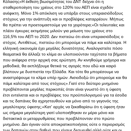
Κόλασης»Η έκθεση βιωσιμότητας του ΔΝΤ δείχνει ότι η
σταθεροποίηση του χρέους στο 120% του ΑΕΠ είναι σχεδόν
ανέφικτη. Μόνο 1% απόκλιση να υπάρξει στους υπεραισιόδοξους
στόχους για την ανάπτυξη και οι προβλέψεις καταρρέουν. Μήπως
θα πρέπει να προετοιμαστούμε για τα χειρότερα;«Οι τελευταίες και
πλέον έγκυρες εκτιμήσεις μιλούν για μείωση του χρέους στο
116,5% του ΑΕΠ το 2020. Δεν πιστεύω ότι είναι υπεραισιόδοξος ο
στόχος. Αντιθέτως, πιστεύω ότι μπορούμε να πάμε και καλύτερα. Η
ελληνική οικονομία έχει μεγάλες δυνατότητες. Αναλογιστείτε πόσο
θεαματικά θα άλλαζε το κλίμα αν υλοποιούνταν ταχύτατα τα βήματα
που ανέφερα στην αρχική σας ερώτηση. Αν κινηθούμε γρήγορα και
μεθοδικά, θα εκπλήξουμε θετικά τις αγορές που εδώ και καιρό
βλέπουν με δυσπιστία την Ελλάδα. Και τότε θα μπορέσουμε να
αναστρέψουμε το κλίμα υπέρ ημών. Αισιοδοξώ ότι μπορούμε και θα
πάμε καλύτερα από τους στόχους».Γιατί στο δεύτερο μνημόνιο
προβλέπονται μεγάλες περικοπές όταν είναι γνωστό ότι η ύφεση
έτσι εντείνεται και οι προβλέψεις του προϋπολογισμού για τα έσοδα
και τις δαπάνες θα αχρηστευθούν και μόνο από το γεγονός της
μεγαλύτερης ύφεσης;«Κατ' αρχάς να ξεκαθαρίσω ότι η ύφεση ήταν
ως σήμερα μεγαλύτερη γιατί υλοποιήθηκαν εν μέρει μόνο και
διστακτικά οι μεταρρυθμίσεις που προβλέπονταν στο πρώτο
μνημόνιο. Δεν έγιναν ούτε αποκρατικοποιήσεις ούτε ο περιορισμός
των δαπανών στον βαθμό που είχαμε δεσμευθεί αλλά ούτε και οι