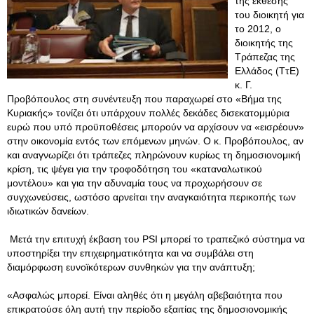
της έκθεσης
του διοικητή για
το 2012, ο
διοικητής της
Τράπεζας της
Ελλάδος (ΤτΕ)
κ. Γ.
Προβόπουλος στη συνέντευξη που παραχωρεί στο «Βήμα της
Κυριακής» τονίζει ότι υπάρχουν πολλές δεκάδες δισεκατομμύρια
ευρώ που υπό προϋποθέσεις μπορούν να αρχίσουν να «εισρέουν»
στην οικονομία εντός των επόμενων μηνών. Ο κ. Προβόπουλος, αν
και αναγνωρίζει ότι τράπεζες πληρώνουν κυρίως τη δημοσιονομική
κρίση, τις ψέγει για την τροφοδότηση του «καταναλωτικού
μοντέλου» και για την αδυναμία τους να προχωρήσουν σε
συγχωνεύσεις, ωστόσο αρνείται την αναγκαιότητα περικοπής των
ιδιωτικών δανείων.
Μετά την επιτυχή έκβαση του PSI μπορεί το τραπεζικό σύστημα να
υποστηρίξει την επιχειρηματικότητα και να συμβάλει στη
διαμόρφωση ευνοϊκότερων συνθηκών για την ανάπτυξη;
«Ασφαλώς μπορεί. Είναι αληθές ότι η μεγάλη αβεβαιότητα που
επικρατούσε όλη αυτή την περίοδο εξαιτίας της δημοσιονομικής