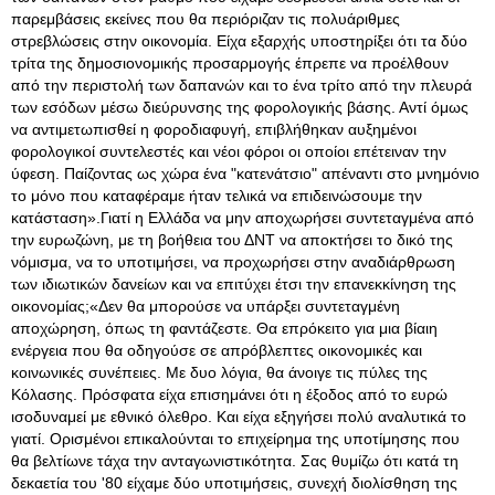
παρεμβάσεις εκείνες που θα περιόριζαν τις πολυάριθμες
στρεβλώσεις στην οικονομία. Είχα εξαρχής υποστηρίξει ότι τα δύο
τρίτα της δημοσιονομικής προσαρμογής έπρεπε να προέλθουν
από την περιστολή των δαπανών και το ένα τρίτο από την πλευρά
των εσόδων μέσω διεύρυνσης της φορολογικής βάσης. Αντί όμως
να αντιμετωπισθεί η φοροδιαφυγή, επιβλήθηκαν αυξημένοι
φορολογικοί συντελεστές και νέοι φόροι οι οποίοι επέτειναν την
ύφεση. Παίζοντας ως χώρα ένα "κατενάτσιο" απέναντι στο μνημόνιο
το μόνο που καταφέραμε ήταν τελικά να επιδεινώσουμε την
κατάσταση».Γιατί η Ελλάδα να μην αποχωρήσει συντεταγμένα από
την ευρωζώνη, με τη βοήθεια του ΔΝΤ να αποκτήσει το δικό της
νόμισμα, να το υποτιμήσει, να προχωρήσει στην αναδιάρθρωση
των ιδιωτικών δανείων και να επιτύχει έτσι την επανεκκίνηση της
οικονομίας;«Δεν θα μπορούσε να υπάρξει συντεταγμένη
αποχώρηση, όπως τη φαντάζεστε. Θα επρόκειτο για μια βίαιη
ενέργεια που θα οδηγούσε σε απρόβλεπτες οικονομικές και
κοινωνικές συνέπειες. Με δυο λόγια, θα άνοιγε τις πύλες της
Κόλασης. Πρόσφατα είχα επισημάνει ότι η έξοδος από το ευρώ
ισοδυναμεί με εθνικό όλεθρο. Και είχα εξηγήσει πολύ αναλυτικά το
γιατί. Ορισμένοι επικαλούνται το επιχείρημα της υποτίμησης που
θα βελτίωνε τάχα την ανταγωνιστικότητα. Σας θυμίζω ότι κατά τη
δεκαετία του '80 είχαμε δύο υποτιμήσεις, συνεχή διολίσθηση της