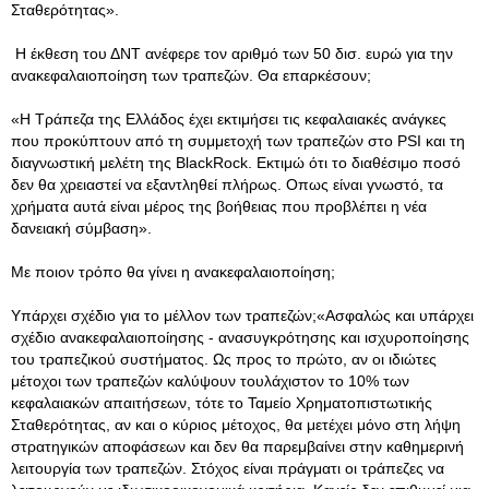
Σταθερότητας».
Η έκθεση του ΔΝΤ ανέφερε τον αριθμό των 50 δισ. ευρώ για την
ανακεφαλαιοποίηση των τραπεζών. Θα επαρκέσουν;
«Η Τράπεζα της Ελλάδος έχει εκτιμήσει τις κεφαλαιακές ανάγκες
που προκύπτουν από τη συμμετοχή των τραπεζών στο PSI και τη
διαγνωστική μελέτη της BlackRock. Εκτιμώ ότι το διαθέσιμο ποσό
δεν θα χρειαστεί να εξαντληθεί πλήρως. Οπως είναι γνωστό, τα
χρήματα αυτά είναι μέρος της βοήθειας που προβλέπει η νέα
δανειακή σύμβαση».
Με ποιον τρόπο θα γίνει η ανακεφαλαιοποίηση;
Υπάρχει σχέδιο για το μέλλον των τραπεζών;«Ασφαλώς και υπάρχει
σχέδιο ανακεφαλαιοποίησης - ανασυγκρότησης και ισχυροποίησης
του τραπεζικού συστήματος. Ως προς το πρώτο, αν οι ιδιώτες
μέτοχοι των τραπεζών καλύψουν τουλάχιστον το 10% των
κεφαλαιακών απαιτήσεων, τότε το Ταμείο Χρηματοπιστωτικής
Σταθερότητας, αν και ο κύριος μέτοχος, θα μετέχει μόνο στη λήψη
στρατηγικών αποφάσεων και δεν θα παρεμβαίνει στην καθημερινή
λειτουργία των τραπεζών. Στόχος είναι πράγματι οι τράπεζες να