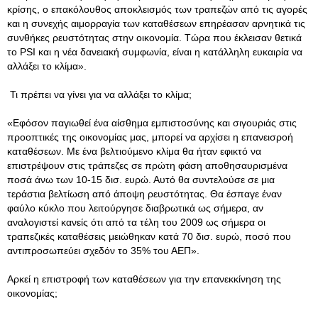
κρίσης, ο επακόλουθος αποκλεισμός των τραπεζών από τις αγορές
και η συνεχής αιμορραγία των καταθέσεων επηρέασαν αρνητικά τις
συνθήκες ρευστότητας στην οικονομία. Τώρα που έκλεισαν θετικά
το PSI και η νέα δανειακή συμφωνία, είναι η κατάλληλη ευκαιρία να
αλλάξει το κλίμα».
Τι πρέπει να γίνει για να αλλάξει το κλίμα;
«Εφόσον παγιωθεί ένα αίσθημα εμπιστοσύνης και σιγουριάς στις
προοπτικές της οικονομίας μας, μπορεί να αρχίσει η επανεισροή
καταθέσεων. Με ένα βελτιούμενο κλίμα θα ήταν εφικτό να
επιστρέψουν στις τράπεζες σε πρώτη φάση αποθησαυρισμένα
ποσά άνω των 10-15 δισ. ευρώ. Αυτό θα συντελούσε σε μια
τεράστια βελτίωση από άποψη ρευστότητας. Θα έσπαγε έναν
φαύλο κύκλο που λειτούργησε διαβρωτικά ως σήμερα, αν
αναλογιστεί κανείς ότι από τα τέλη του 2009 ως σήμερα οι
τραπεζικές καταθέσεις μειώθηκαν κατά 70 δισ. ευρώ, ποσό που
αντιπροσωπεύει σχεδόν το 35% του ΑΕΠ».
Αρκεί η επιστροφή των καταθέσεων για την επανεκκίνηση της
οικονομίας;