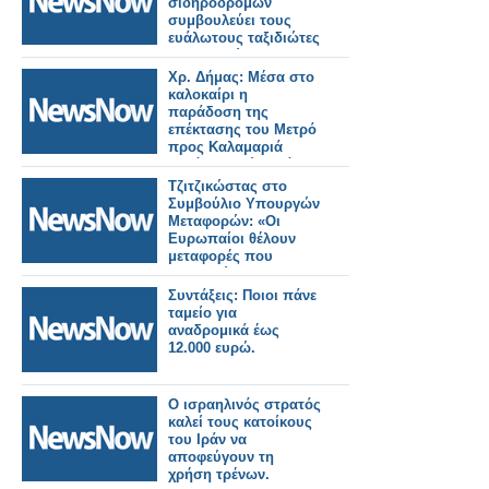
σιδηροδρόμων
συμβουλεύει τους
ευάλωτους ταξιδιώτες
να αποφεύγουν τα
τρένα κατά τη
Χρ. Δήμας: Μέσα στο
διάρκεια του
καλοκαίρι η
καύσωνα.
παράδοση της
επέκτασης του Μετρό
προς Καλαμαριά
–«Πάνε πολύ καλά τα
δοκιμαστικά».
Τζιτζικώστας στο
Συμβούλιο Υπουργών
Μεταφορών: «Οι
Ευρωπαίοι θέλουν
μεταφορές που
εμπιστεύονται».
Συντάξεις: Ποιοι πάνε
ταμείο για
αναδρομικά έως
12.000 ευρώ.
Ο ισραηλινός στρατός
καλεί τους κατοίκους
του Ιράν να
αποφεύγουν τη
χρήση τρένων.