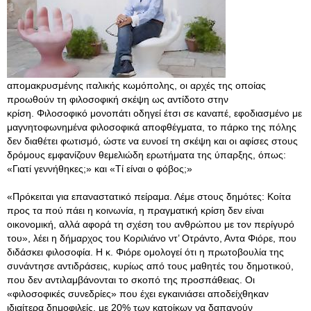
απομακρυσμένης ιταλικής κωμόπολης, οι αρχές της οποίας
προωθούν τη φιλοσοφική σκέψη ως αντίδοτο στην
κρίση. Φιλοσοφικό μονοπάτι οδηγεί έτσι σε καναπέ, εφοδιασμένο με
μαγνητοφωνημένα φιλοσοφικά αποφθέγματα, το πάρκο της πόλης
δεν διαθέτει φωτισμό, ώστε να ευνοεί τη σκέψη και οι αφίσες στους
δρόμους εμφανίζουν θεμελιώδη ερωτήματα της ύπαρξης, όπως:
«Γιατί γεννήθηκες;» και «Τί είναι ο φόβος;»
«Πρόκειται για επαναστατικό πείραμα. Λέμε στους δημότες: Κοίτα
προς τα πού πάει η κοινωνία, η πραγματική κρίση δεν είναι
οικονομική, αλλά αφορά τη σχέση του ανθρώπου με τον περίγυρό
του», λέει η δήμαρχος του Κοριλιάνο ντ’ Οτράντο, Αντα Φιόρε, που
διδάσκει φιλοσοφία. Η κ. Φιόρε ομολογεί ότι η πρωτοβουλία της
συνάντησε αντιδράσεις, κυρίως από τους μαθητές του δημοτικού,
που δεν αντιλαμβάνονται το σκοπό της προσπάθειας. Οι
«φιλοσοφικές συνεδρίες» που έχει εγκαινιάσει αποδείχθηκαν
ιδιαίτερα δημοφιλείς, με 20% των κατοίκων να δαπανούν