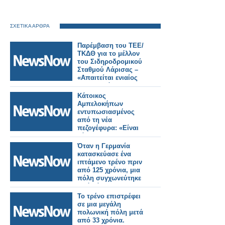
ΣΧΕΤΙΚΑ ΑΡΘΡΑ
Παρέμβαση του ΤΕΕ/
ΤΚΔΘ για το μέλλον
του Σιδηροδρομικού
Σταθμού Λάρισας –
«Απαιτείται ενιαίος
σχεδιασμός για την
πόλη».
Κάτοικος
Αμπελοκήπων
εντυπωσιασμένος
από τη νέα
πεζογέφυρα: «Είναι
κόσμημα για την
πόλη»
Όταν η Γερμανία
κατασκεύασε ένα
ιπτάμενο τρένο πριν
από 125 χρόνια, μια
πόλη συγχωνεύτηκε
από κάτω του.
Το τρένο επιστρέφει
σε μια μεγάλη
πολωνική πόλη μετά
από 33 χρόνια.