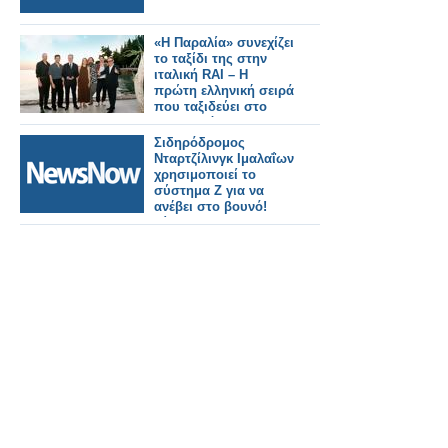
«Η Παραλία» συνεχίζει
το ταξίδι της στην
ιταλική RAI – Η
πρώτη ελληνική σειρά
που ταξιδεύει στο
εξωτερικό
Σιδηρόδρομος
Νταρτζίλινγκ Ιμαλαΐων
χρησιμοποιεί το
σύστημα Ζ για να
ανέβει στο βουνό!
Βίντεο