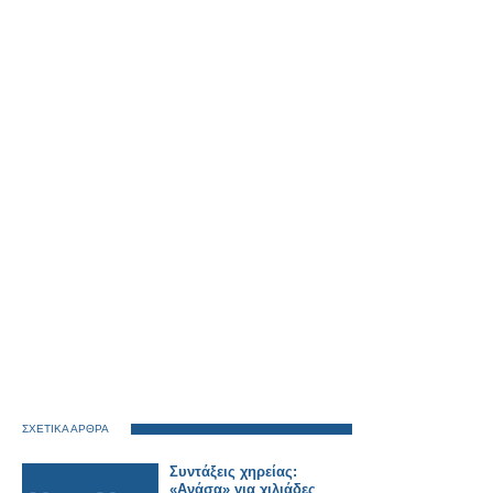
ΣΧΕΤΙΚΑ ΑΡΘΡΑ
Συντάξεις χηρείας:
«Ανάσα» για χιλιάδες