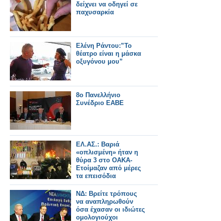
δείχνει να οδηγεί σε
παχυσαρκία
Ελένη Ράντου:”Το
θέατρο είναι η μάσκα
οξυγόνου μου”
8ο Πανελλήνιο
Συνέδριο ΕΑΒΕ
ΕΛ.ΑΣ.: Βαριά
«οπλισμένη» ήταν η
θύρα 3 στο ΟΑΚΑ-
Ετοίμαζαν από μέρες
τα επεισόδια
ΝΔ: Βρείτε τρόπους
να αναπληρωθούν
όσα έχασαν οι ιδιώτες
ομολογιούχοι