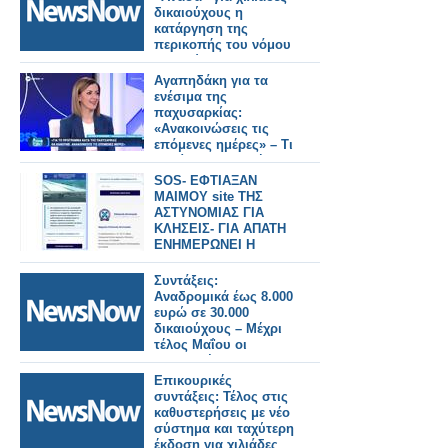
δικαιούχους η
κατάργηση της
περικοπής του νόμου
Κατρούγκαλου –
Παραδείγματα.
Αγαπηδάκη για τα
ενέσιμα της
παχυσαρκίας:
«Ανακοινώσεις τις
επόμενες ημέρες» – Τι
θα γίνει με τους ήδη
ενταγμένους
SOS- ΕΦΤΙΑΞΑΝ
δικαιούχους (video)
ΜΑΙΜΟΥ site ΤΗΣ
ΑΣΤΥΝΟΜΙΑΣ ΓΙΑ
ΚΛΗΣΕΙΣ- ΓΙΑ ΑΠΑΤΗ
ΕΝΗΜΕΡΩΝΕΙ Η
ΕΛ.ΑΣ.
Συντάξεις:
Αναδρομικά έως 8.000
ευρώ σε 30.000
δικαιούχους – Μέχρι
τέλος Μαΐου οι
πληρωμές.
Επικουρικές
συντάξεις: Τέλος στις
καθυστερήσεις με νέο
σύστημα και ταχύτερη
έκδοση για χιλιάδες