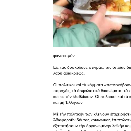
φανατισμόν.
Εἰς τὰς δυσκόλους στιγμάς, τὰς ὁποίας δ
λαοῦ ἀδιακρίτως.
Οἱ πολιτικοὶ καὶ τὰ κόμματα «πετσοκόβουν
παροχάς, τὰ ἀσφαλιστικὰ δικαιώματα, τὰ 
καὶ εἰς τὴν ἐξαθλίωσιν. Οἱ πολιτικοὶ καὶ
καὶ μὴ Ἑλλήνων.
Μὲ τὴν πολιτικήν των κλείνουν ἐπιχειρήσει
Ἀδιαφοροῦν διὰ τὰς κοινωνικὰς ἐπιπτώσει
ἐξαπατήσουν τὴν ὀργανωμένην λαϊκὴν κομμ