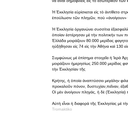
νὰ εἶναι δημοφιλεῖς εἰς τὸ ἐσωτερικὸν τῶν
Ἡ Ἐκκλησία εὑρίσκεται εἰς τὸ ἀντίθετο στρ
ἐπούλωσιν τῶν πληγῶν, ποὺ «ἀνοίγουν» τὰ 
Ἡ Ἐκκλησία ὀργανώνει συσσίτια ἐξασφαλί
ὁποίαν ἐστέρησαν μὲ τὴν πολιτικήν των πο
Ἑλλάδα μοιράζουν 80.000 μερίδας φαγητο
ηὐξήθησαν εἰς 74 εἰς τὴν Ἀθήνα καὶ 130 ε
Συμφώνως μὲ ἐπίσημα στοιχεῖα ἡ Ἱερὰ Ἀρ
μοιράζουν ἡμερησίως 250.000 μερίδας φαγη
τὴν Ἐκκλησίαν τῆς
Κρήτης, ἡ ὁποία ἀναπτύσσει μεγάλην φιλα
προκαλοῦν πόνον, δυστυχίαν,πεῖναν, ἐξα
Οἱ μὲν ἀνοίγουν πληγάς, ἡ δὲ (Ἐκκλησία) 
Αὐτὴ εἶναι ἡ διαφορὰ τῆς Ἐκκλησίας μὲ τὴν
Tromaktiko