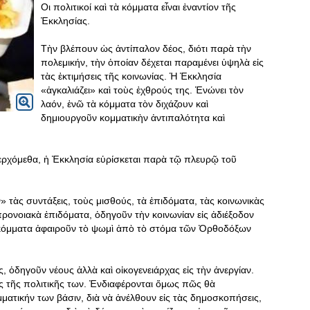
Οι πολιτικοί καὶ τὰ κόμματα εἶναι ἐναντίον τῆς
Ἐκκλησίας.
Τὴν βλέπουν ὡς ἀντίπαλον δέος, διότι παρὰ τὴν
πολεμικήν, τὴν ὁποίαν δέχεται παραμένει ὑψηλὰ εἰς
τὰς ἐκτιμήσεις τῆς κοινωνίας. Ἡ Ἐκκλησία
«ἀγκαλιάζει» καὶ τοὺς ἐχθρούς της. Ἑνώνει τὸν
λαόν, ἐνῶ τὰ κόμματα τὸν διχάζουν καὶ
δημιουργοῦν κομματικὴν ἀντιπαλότητα καὶ
ιερχόμεθα, ἡ Ἐκκλησία εὑρίσκεται παρὰ τῷ πλευρῷ τοῦ
» τὰς συντάξεις, τοὺς μισθούς, τὰ ἐπιδόματα, τὰς κοινωνικὰς
προνοιακὰ ἐπιδόματα, ὁδηγοῦν τὴν κοινωνίαν εἰς ἀδιέξοδον
 τὰ κόμματα ἀφαιροῦν τὸ ψωμὶ ἀπὸ τὸ στόμα τῶν Ὀρθοδόξων
ς, ὁδηγοῦν νέους ἀλλὰ καὶ οἰκογενειάρχας εἰς τὴν ἀνεργίαν.
ς τῆς πολιτικῆς των. Ἐνδιαφέρονται ὅμως πῶς θὰ
ατικήν των βάσιν, διὰ νὰ ἀνέλθουν εἰς τὰς δημοσκοπήσεις,