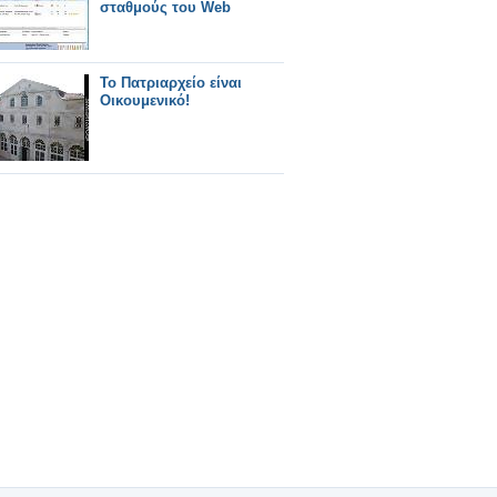
σταθμούς του Web
Το Πατριαρχείο είναι
Οικουμενικό!