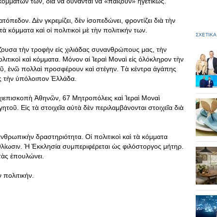
 κομμάτων των, διὰ νὰ δύνανται νὰ «παίζουν» ἡγετικῶς.
ατόπεδον. Δὲν γκρεμίζει, δὲν ἰσοπεδώνει, φροντίζει διὰ τὴν
κόμματα καὶ οἱ πολιτικοὶ μὲ τὴν πολιτικήν των.
ΣΧΕΤΙΚΑ
ζουσα τὴν τροφὴν εἰς χιλιάδας συνανθρώπους μας, τὴν
λιτικοὶ καὶ κόμματα. Μόνον αἱ Ἱεραὶ Μοναὶ εἰς ὁλόκληρον τὴν
ῦ, ἐνῶ πολλαὶ προσφέρουν καὶ στέγην. Τὰ κέντρα ἀγάπης
ἰς τὴν ὑπόλοιπον Ἑλλάδα.
χιεπισκοπὴ Ἀθηνῶν, 67 Μητροπόλεις καὶ Ἱεραὶ Μοναὶ
τοῦ. Εἰς τὰ στοιχεῖα αὐτὰ δὲν περιλαμβάνονται στοιχεῖα διὰ
νθρωπικὴν δραστηριότητα. Οἱ πολιτικοὶ καὶ τὰ κόμματα
θλίωσιν. Ἡ Ἐκκλησία συμπεριφέρεται ὡς φιλόστοργος μήτηρ.
τὰς ἐπουλώνει.
 πολιτικήν.