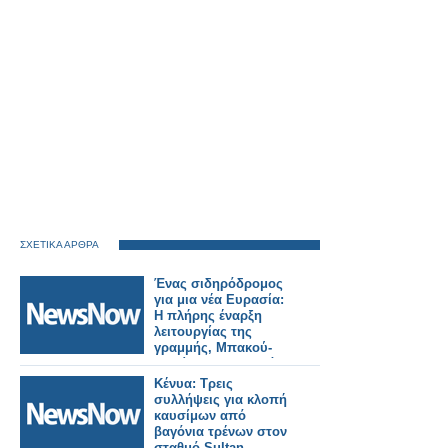
ΣΧΕΤΙΚΑ ΑΡΘΡΑ
Ένας σιδηρόδρομος
για μια νέα Ευρασία:
Η πλήρης έναρξη
λειτουργίας της
γραμμής, Μπακού-
Τιφλίδα-Καρς, αλλάζει
τα δεδομένα.
Κένυα: Τρεις
συλλήψεις για κλοπή
καυσίμων από
βαγόνια τρένων στον
σταθμό Sultan