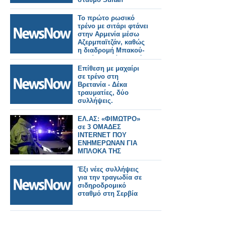
Hamud!
Το πρώτο ρωσικό
τρένο με σιτάρι φτάνει
στην Αρμενία μέσω
Αζερμπαϊτζάν, καθώς
η διαδρομή Μπακού-
Τιφλίδα ανοίγει ξανά
μετά από δεκαετίες.
Επίθεση με μαχαίρι
σε τρένο στη
Βρετανία - Δέκα
τραυματίες, δύο
συλλήψεις.
ΕΛ.ΑΣ: «ΦΙΜΩΤΡΟ»
σε 3 ΟΜΑΔΕΣ
INTERNET ΠΟΥ
ΕΝΗΜΕΡΩΝΑΝ ΓΙΑ
ΜΠΛΟΚΑ ΤΗΣ
ΤΡΟΧΑΙΑΣ - 2
ΣΥΛΛΗΨΕΙΣ ΝΕΑΡΩΝ
Έξι νέες συλλήψεις
για την τραγωδία σε
σιδηροδρομικό
σταθμό στη Σερβία