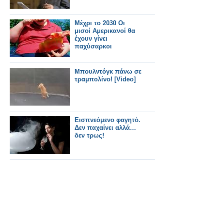
Μέχρι το 2030 Οι
μισοί Αμερικανοί θα
έχουν γίνει
παχύσαρκοι
Μπουλντόγκ πάνω σε
τραμπολίνο! [Video]
Εισπνεόμενο φαγητό.
Δεν παχαίνει αλλά…
δεν τρως!