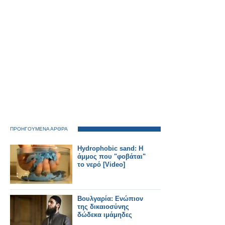
ΠΡΟΗΓΟΥΜΕΝΑ ΑΡΘΡΑ
Hydrophobic sand: Η
άμμος που "φοβάται"
το νερό [Video]
Βουλγαρία: Ενώπιον
της δικαιοσύνης
δώδεκα ιμάμηδες