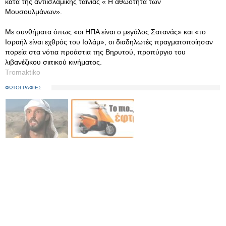
κατά της αντιισλαμικής ταινίας « Η αθωότητα των
Μουσουλμάνων».
Με συνθήματα όπως «οι ΗΠΑ είναι ο μεγάλος Σατανάς» και «το
Ισραήλ είναι εχθρός του Ισλάμ», οι διαδηλωτές πραγματοποίησαν
πορεία στα νότια προάστια της Βηρυτού, προπύργιο του
λιβανέζικου σιιτικού κινήματος.
Tromaktiko
ΦΩΤΟΓΡΑΦΙΕΣ