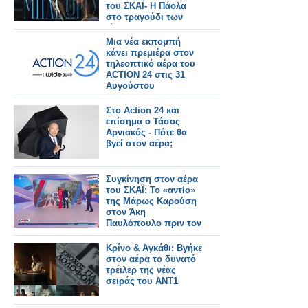
του ΣΚΑΪ- Η Πάολα
στο τραγούδι των
τίτλων
Μια νέα εκπομπή
κάνει πρεμιέρα στον
τηλεοπτικό αέρα του
ACTION 24 στις 31
Αυγούστου
Στο Action 24 και
επίσημα ο Τάσος
Αρνιακός - Πότε θα
βγεί στον αέρα;
Συγκίνηση στον αέρα
του ΣΚΑΪ: Το «αντίο»
της Μάρως Καρούση
στον Άκη
Παυλόπουλο πριν τον
ΑΝΤ1
Κρίνο & Αγκάθι: Βγήκε
στον αέρα το δυνατό
τρέιλερ της νέας
σειράς του ΑΝΤ1