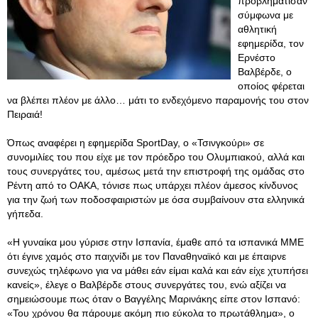
προβλημάτισαν
σύμφωνα με
αθλητική
εφημερίδα, τον
Ερνέστο
Βαλβέρδε, ο
οποίος φέρεται
να βλέπει πλέον με άλλο… μάτι το ενδεχόμενο παραμονής του στον
Πειραιά!
Όπως αναφέρει η εφημερίδα SportDay, ο «Τσινγκούρι» σε
συνομιλίες του που είχε με τον πρόεδρο του Ολυμπιακού, αλλά και
τους συνεργάτες του, αμέσως μετά την επιστροφή της ομάδας στο
Ρέντη από το ΟΑΚΑ, τόνισε πως υπάρχει πλέον άμεσος κίνδυνος
για την ζωή των ποδοσφαιριστών με όσα συμβαίνουν στα ελληνικά
γήπεδα.
«Η γυναίκα μου γύρισε στην Ισπανία, έμαθε από τα ισπανικά ΜΜΕ
ότι έγινε χαμός στο παιχνίδι με τον Παναθηναϊκό και με έπαιρνε
συνεχώς τηλέφωνο για να μάθει εάν είμαι καλά και εάν είχε χτυπήσει
κανείς», έλεγε ο Βαλβέρδε στους συνεργάτες του, ενώ αξίζει να
σημειώσουμε πως όταν ο Βαγγέλης Μαρινάκης είπε στον Ισπανό:
«Του χρόνου θα πάρουμε ακόμη πιο εύκολα το πρωτάθλημα», ο