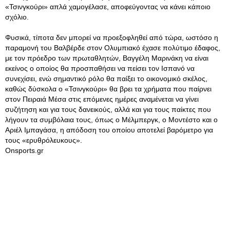
«Τσινγκούρι» απλά χαμογέλασε, αποφεύγοντας να κάνει κάποιο
σχόλιο.
Φυσικά, τίποτα δεν μπορεί να προεξοφληθεί από τώρα, ωστόσο η
παραμονή του Βαλβέρδε στον Ολυμπιακό έχασε πολύτιμο έδαφος,
με τον πρόεδρο των πρωταθλητών, Βαγγέλη Μαρινάκη να είναι
εκείνος ο οποίος θα προσπαθήσει να πείσει τον Ισπανό να
συνεχίσει, ενώ σημαντικό ρόλο θα παίξει το οικονομικό σκέλος,
καθώς δύσκολα ο «Τσινγκούρι» θα βρει τα χρήματα που παίρνει
στον Πειραιά Μέσα στις επόμενες ημέρες αναμένεται να γίνει
συζήτηση και για τους δανεικούς, αλλά και για τους παίκτες που
λήγουν τα συμβόλαια τους, όπως ο Μέλμπεργκ, ο Μοντέστο και ο
Αριέλ Ιμπαγάσα, η απόδοση του οποίου αποτελεί βαρόμετρο για
τους «ερυθρόλευκους».
Onsports.gr