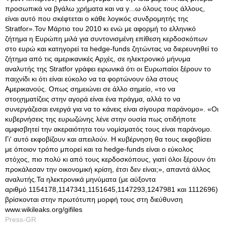
προσωπικά να βγάλω χρήματα και να γ...ω όλους τους άλλους,
είναι αυτό που σκέφτεται ο κάθε λογικός συνδρομητής της
Stratfor».Τον Μάρτιο του 2010 κι ενώ με αφορμή το ελληνικό
ζήτημα η Ευρώπη μιλά για συντονισμένη επίθεση κερδοσκόπων
στο ευρώ και κατηγορεί τα hedge-funds ζητώντας να διερευνηθεί το
ζήτημα από τις αμερικανικές Αρχές, σε ηλεκτρονικό μήνυμα
αναλυτής της Stratfor γράφει ειρωνικά ότι οι Ευρωπαίοι ξέρουν το
παιχνίδι κι ότι είναι εύκολο να τα φορτώνουν όλα στους
Αμερικανούς. Οπως σημειώνει σε άλλο σημείο, «το να
στοιχηματίζεις στην αγορά είναι ένα πράγμα, αλλά το να
συνεργάζεσαι ενεργά για να το κάνεις είναι σίγουρα παράνομο». «Οι
κυβερνήσεις της ευρωζώνης λένε στην ουσία πως οτιδήποτε
αμφισβητεί την ακεραιότητα του νομίσματός τους είναι παράνομο.
Γι' αυτό εκφοβίζουν και απειλούν. Η κυβέρνηση θα τους εκφοβίσει
με όποιον τρόπο μπορεί και τα hedge-funds είναι ο εύκολος
στόχος, πιο πολύ κι από τους κερδοσκόπους, γιατί όλοι ξέρουν ότι
προκάλεσαν την οικονομική κρίση, έτσι δεν είναι;», απαντά άλλος
αναλυτής.Τα ηλεκτρονικά μηνύματα (με αύξοντα
αριθμό 1154178,1147341,1151645,1147293,1247981 και 1112696)
βρίσκονται στην πρωτότυπη μορφή τους στη διεύθυνση
www.wikileaks.org/gifiles
Press-GR