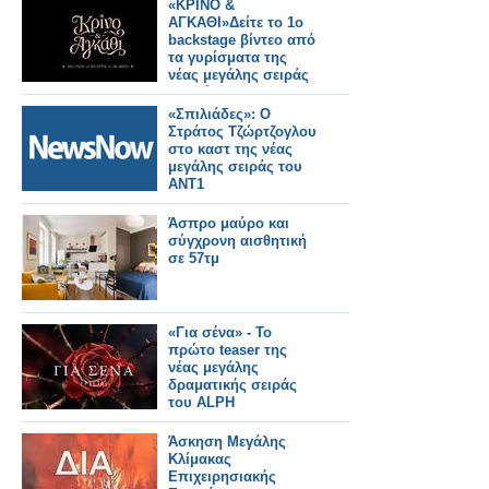
«ΚΡΙΝΟ &
ΑΓΚΑΘΙ»Δείτε το 1ο
backstage βίντεο από
τα γυρίσματα της
νέας μεγάλης σειράς
εποχής του ΑΝΤ1
«Σπιλιάδες»: Ο
Στράτος Τζώρτζογλου
στο καστ της νέας
μεγάλης σειράς του
ΑΝΤ1
Άσπρο μαύρο και
σύγχρονη αισθητική
σε 57τμ
«Για σένα» - Το
πρώτο teaser της
νέας μεγάλης
δραματικής σειράς
του ALPH
Άσκηση Μεγάλης
Κλίμακας
Επιχειρησιακής