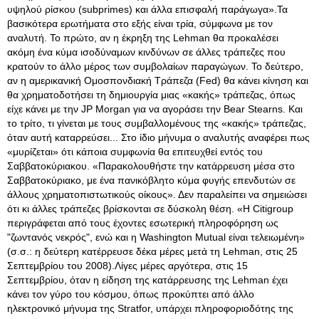
υψηλού ρίσκου (subprimes) και άλλα επισφαλή παράγωγα».Τα
βασικότερα ερωτήματα στο εξής είναι τρία, σύμφωνα με τον
αναλυτή
. Το πρώτο, αν η έκρηξη της Lehman θα προκαλέσει
ακόμη ένα κύμα ισοδύναμων κινδύνων σε άλλες τράπεζες που
κρατούν το άλλο μέρος των συμβολαίων παραγώγων. Το δεύτερο,
αν η αμερικανική Ομοσπονδιακή Τράπεζα (Fed) θα κάνει κίνηση και
θα χρηματοδοτήσει τη δημιουργία μιας «κακής» τράπεζας, όπως
είχε κάνει με την JP Morgan για να αγοράσει την Bear Stearns. Και
το τρίτο, τι γίνεται με τους συμβαλλομένους της «κακής» τράπεζας,
όταν αυτή καταρρεύσει... Στο ίδιο μήνυμα ο αναλυτής αναφέρει πως
«μυρίζεται» ότι κάποια συμφωνία θα επιτευχθεί εντός του
Σαββατοκύριακου. «Παρακολουθήστε την κατάρρευση μέσα στο
Σαββατοκύριακο, με ένα πανικόβλητο κύμα φυγής επενδυτών σε
άλλους χρηματοπιστωτικούς οίκους». Δεν παραλείπει να σημειώσει
ότι κι άλλες τράπεζες βρίσκονται σε δύσκολη θέση. «Η Citigroup
περιγράφεται από τους έχοντες εσωτερική πληροφόρηση ως
"ζωντανός νεκρός", ενώ και η Washington Mutual είναι τελειωμένη»
(σ.σ.: η δεύτερη κατέρρευσε δέκα μέρες μετά τη Lehman, στις 25
Σεπτεμβρίου του 2008).Λίγες μέρες αργότερα, στις 15
Σεπτεμβρίου, όταν η είδηση της κατάρρευσης της Lehman έχει
κάνει τον γύρο του κόσμου, όπως προκύπτει από άλλο
ηλεκτρονικό μήνυμα της Stratfor, υπάρχει πληροφοριοδότης της