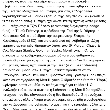
υπηρεσίας που την ίδια μέρα ήταν παρών στη σύσκεψη
υψηλόβαθμων αξιωματούχων που πραγματοποιήθηκε στο κτίριο
της Fed στο Μανχάταν. Το μήνυμα, μάλιστα, τιτλοφορείται
χαρακτηριστικά: «Η Γουόλ Στριτ βουτηγμένη στα σκ...ά» («Wall St.
firms in deep shit»). Η πηγή έχει δώσει και τη σχετική λίστα με τους
συμμετέχοντες: ο Τζον Πόλσον (ο γνωστός διαχειριστής hedge
fund), ο Τίμοθι Γκάιτνερ, ο πρόεδρος της Fed της Ν. Υόρκης, ο
Κρίστοφερ Κοξ, ο πρόεδρος της αμερικανικής Επιτροπής
Κεφαλαιαγοράς (SEC), και μια σειρά από υψηλόβαθμα στελέχη
χρηματοπιστωτικών ιδρυμάτων όπως των JP Morgan Chase &
Co., Morgan Stanley, Goldman Sachs, Merrill Lynch. Οπως
αναφέρεται, οι κυβερνητικοί αξιωματούχοι προσπάθησαν να
μεσολαβήσουν για εξαγορά της Lehman, αλλά «δεν θα στήριζαν τη
συμφωνία, όπως είχαν κάνει με την Bear (σ.σ.: Bear Stearns).
Κανένας δεν μασούσε». Η πηγή μάλιστα πρόσθεσε ότι το
υπουργείο Οικονομικών και η Ομοσπονδιακή Τράπεζα (Fed) πίεζαν
κάποιον να αγοράσει τη Merrill Lynch.Ο ιδρυτής της Stratfor, Τζορτζ
Φρίντμαν, ρωτά να μάθει αν υπάρχει πηγή για τη Merrill. Ο
αναλυτής τού απαντά πως και η Lehman και η Merrill θα κηρύξουν
πτώχευση αν δεν εξαγοραστούν ή δεν διασωθούν. Στη συνέχεια,
σημειώνει σε άλλο μήνυμα πως οι αγορές έχουν ήδη προεξοφλήσει
την κατάρρευση της Lehman. Το αφεντικό της εταιρείας, μάλιστα, ο
Φρεντ Μπέρτον, ρωτά σε μήνυμά του την ίδια μέρα: «Πώς μπορώ