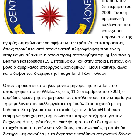
Brothers τον
Σεπτέμβριο του
2008. Τόσο η
αμερικανική
κυβέρνηση όσο
και ισχυροί
παράγοντες της
αγοράς συμφώνησαν να αφήσουν την τράπεζα να καταρρεύσει,
όπως προκύπτει από αποκλειστική πληροφόρηση που είχε η
εταιρεία για σύσκεψη η οποία πραγματοποιήθηκε την ημέρα που η
Lehman κατέρρευσε (15 Σεπτεμβρίου) και στην οποία μετείχαν, όχι
μόνο ο αμερικανός υπουργός Οικονομικών Τίμοθι Γκάιτνερ, αλλά
και ο διαβόητος διαχειριστής hedge fund Τζον Πόλσον.
Οπως προκύπτει από ηλεκτρονικό μήνυμα της Stratfor που
αποκτήθηκε από το Wikileaks, στις 11 Σεπτεμβρίου του 2008, ο
αρμόδιος ερευνητής ενημερώνει τους υπόλοιπους στην εταιρεία για
τη φημολογία που καλλιεργείται στη Γουόλ Στριτ σχετικά με τη
Lehman. Στο μήνυμά του, το οποίο έχει τον τίτλο «Η Lehman
έτοιμη να φάει χώμα», σημειώνει ότι υπάρχει συζήτηση για τον
διαχωρισμό της τράπεζας σε «καλή», η οποία θα διατηρεί τα
στοιχεία που μπορούν να πωληθούν, και σε «κακή», η οποία θα
διατηρεί «τη σακούλα με τα άχρηστα ενυπόθηκα στεγαστικά δάνεια