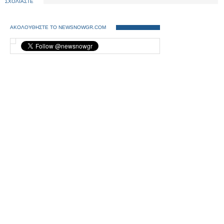
ΣΧΟΛΙΑΣΤΕ
ΑΚΟΛΟΥΘΗΣΤΕ ΤΟ NEWSNOWGR.COM