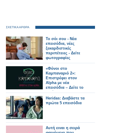
ΣΧΕΤΙΚΑ ΑΡΘΡΑ
Το σόι σου - Νέα
επεισόδια, νέες
ξεκαρδιστικές
περιπέτειες - Δείτε
φωτογραφίες
«Φόνοι στο
Καμπαναριό 2»:
Επιστρέφει στον
Alpha με νέα
επεισόδια – Δείτε το
πρώτο trailer!
Heridas: Διαβάστε τα
πρώτα 5 επεισόδια
Αυτή ειναι η σειρά
φαινόμενο που