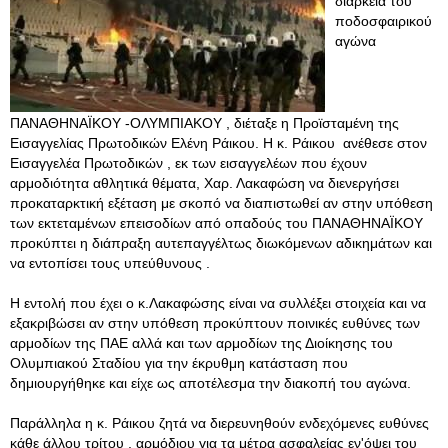
διάρκεια του
ποδοσφαιρικού
αγώνα
ΠΑΝΑΘΗΝΑΪΚΟΥ -ΟΛΥΜΠΙΑΚΟΥ , διέταξε η Προϊσταμένη της
Εισαγγελίας Πρωτοδικών Ελένη Ράικου. Η κ. Ράικου ανέθεσε στον
Εισαγγελέα Πρωτοδικών , εκ των εισαγγελέων που έχουν
αρμοδιότητα αθλητικά θέματα, Χαρ. Λακαφώση να διενεργήσει
προκαταρκτική εξέταση με σκοπό να διαπιστωθεί αν στην υπόθεση
των εκτεταμένων επεισοδίων από οπαδούς του ΠΑΝΑΘΗΝΑΪΚΟΥ
προκύπτει η διάπραξη αυτεπαγγέλτως διωκόμενων αδικημάτων και
να εντοπίσει τους υπεύθυνους .
Η εντολή που έχει ο κ.Λακαφώσης είναι να συλλέξει στοιχεία και να
εξακριβώσει αν στην υπόθεση προκύπτουν ποινικές ευθύνες των
αρμοδίων της ΠΑΕ αλλά και των αρμοδίων της Διοίκησης του
Ολυμπιακού Σταδίου για την έκρυθμη κατάσταση που
δημιουργήθηκε και είχε ως αποτέλεσμα την διακοπή του αγώνα.
Παράλληλα η κ. Ράικου ζητά να διερευνηθούν ενδεχόμενες ευθύνες
κάθε άλλου τρίτου , αρμόδιου για τα μέτρα ασφαλείας εν'όψει του