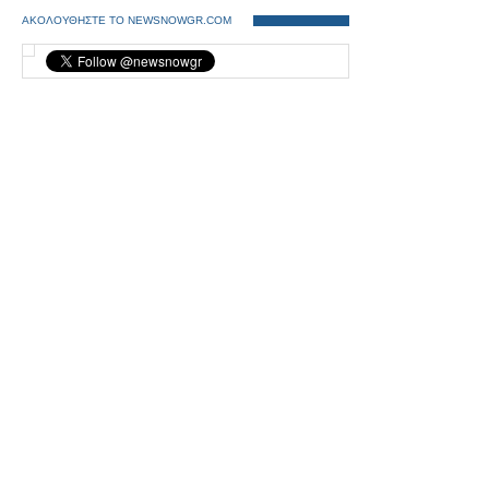
ΑΚΟΛΟΥΘΗΣΤΕ ΤΟ NEWSNOWGR.COM