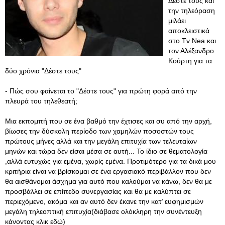
Δέστε τους και
την τηλεόραση
μιλάει
αποκλειστικά
στο Tv Nea και
τον Αλέξανδρο
Κούρτη για τα
δύο χρόνια "Δέστε τους"
- Πώς σου φαίνεται το "Δέστε τους" για πρώτη φορά από την
πλευρά του τηλεθεατή;
Μια εκπομπή που σε ένα βαθμό την έχτισες και συ από την αρχή,
βίωσες την δύσκολη περίοδο των χαμηλών ποσοστών τους
πρώτους μήνες αλλά και την μεγάλη επιτυχία των τελευταίων
μηνών και τώρα δεν είσαι μέσα σε αυτή... Το ίδιο σε θεματολογία
,αλλά ευτυχώς για εμένα, χωρίς εμένα. Προτιμότερο για τα δικά μου
κριτήρια είναι να βρίσκομαι σε ένα εργασιακό περιβάλλον που δεν
θα αισθάνομαι άσχημα για αυτό που καλούμαι να κάνω, δεν θα με
προσβάλλει σε επίπεδο συνεργασίας και θα με καλύπτει σε
περιεχόμενο, ακόμα και αν αυτό δεν έκανε την κατ’ ευφημισμών
μεγάλη τηλεοπτική επιτυχία(διάβασε ολόκληρη την συνέντευξη
κάνοντας κλικ εδώ)