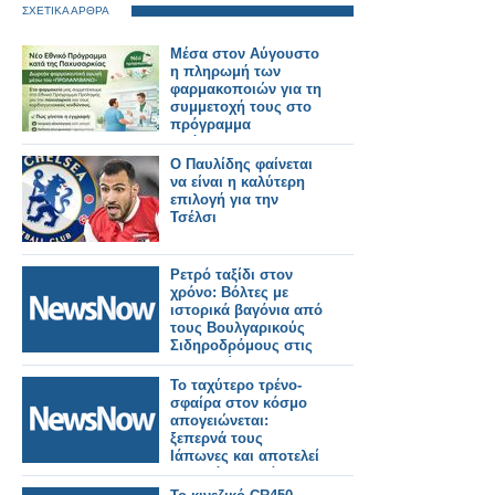
ΣΧΕΤΙΚΑ ΑΡΘΡΑ
Μέσα στον Αύγουστο
η πληρωμή των
φαρμακοποιών για τη
συμμετοχή τους στο
πρόγραμμα
πρόληψης της
παχυσαρκίας
Ο Παυλίδης φαίνεται
να είναι η καλύτερη
επιλογή για την
Τσέλσι
Ρετρό ταξίδι στον
χρόνο: Βόλτες με
ιστορικά βαγόνια από
τους Βουλγαρικούς
Σιδηροδρόμους στις
6–7 Ιουνίου.
Το ταχύτερο τρένο-
σφαίρα στον κόσμο
απογειώνεται:
ξεπερνά τους
Ιάπωνες και αποτελεί
το μεγάλο καμάρι
ενός έθνους.