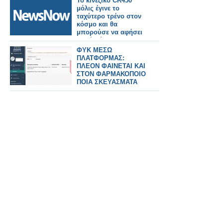
Το κινεζικό CR450
μόλις έγινε το
ταχύτερο τρένο στον
κόσμο και θα
μπορούσε να αφήσει
πολύ πίσω τους
παγκόσμιους
ΦΥΚ ΜΕΣΩ
ανταγωνιστές του.
ΠΛΑΤΦΟΡΜΑΣ:
ΠΛΕΟΝ ΦΑΙΝΕΤΑΙ ΚΑΙ
ΣΤΟΝ ΦΑΡΜΑΚΟΠΟΙΟ
ΠΟΙΑ ΣΚΕΥΑΣΜΑΤΑ
ΔΙΑΤΙΘΕΝΤΑΙ ΑΠΟ ΤΑ
ΦΑΡΜΑΚΕΙΑ ΤΗΣ
ΓΕΙΤΟΝΙΑΣ