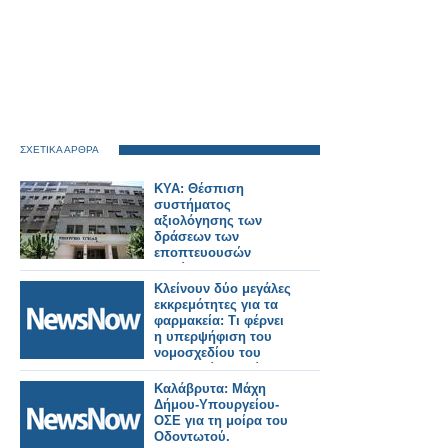
ΣΧΕΤΙΚΑ ΑΡΘΡΑ
ΚΥΑ: Θέσπιση
συστήματος
αξιολόγησης των
δράσεων των
εποπτευουσών
αρχών του
Υπουργείου Υγείας
Κλείνουν δύο μεγάλες
εκκρεμότητες για τα
φαρμακεία: Τι φέρνει
η υπερψήφιση του
νομοσχεδίου του
Υπουργείου Υγείας
Καλάβρυτα: Μάχη
Δήμου-Υπουργείου-
ΟΣΕ για τη μοίρα του
Οδοντωτού.