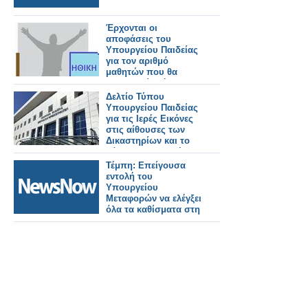
Έρχονται οι
αποφάσεις του
Υπουργείου Παιδείας
για τον αριθμό
μαθητών που θα
συγκροτεί τμήμα
Ηθικής και την
Δελτίο Τύπου
ανάθεση του
Υπουργείου Παιδείας
μαθήματος
για τις Ιερές Εικόνες
στις αίθουσες των
Δικαστηρίων και το
μάθημα της Ηθικής
Τέμπη: Επείγουσα
εντολή του
Υπουργείου
Μεταφορών να ελέγξει
όλα τα καθίσματα στη
Hellenic Train