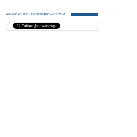
ΑΚΟΛΟΥΘΗΣΤΕ ΤΟ NEWSNOWGR.COM