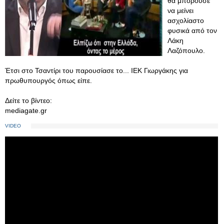
θα μπορούσε
να μείνει
ασχολίαστο
φυσικά από τον
Λάκη
Λαζόπουλο.
Έτσι στο Τσαντίρι του παρουσίασε το... ΙΕΚ Γιωργάκης για
πρωθυπουργός όπως είπε.
Δείτε το βίντεο:
mediagate.gr
VIDEO