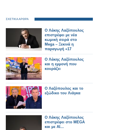
ΣΧΕΤΙΚΑ ΑΡΘΡΑ
Ο Λάκης Λαζόπουλος
επιστρέφει με νέα
κωμική σειρά στο
Mega – Ξεκινά η
παραγωγή «17
βαλίτσες και μια
μαύρη»
Ο Λάκης Λαζόπουλος
και η εμμονή που
κουράζει
Ο Λαζόπουλος και το
εξώδικο του Λιάγκα
Ο Λάκης Λαζόπουλος
επιστρέφει στο MEGA
και με AI...