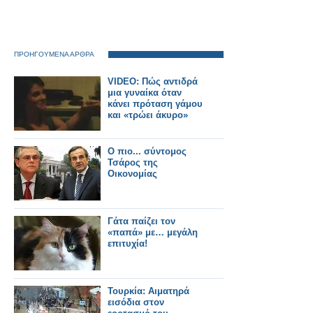
ΠΡΟΗΓΟΥΜΕΝΑ ΑΡΘΡΑ
VIDEO: Πώς αντιδρά
μια γυναίκα όταν
κάνει πρόταση γάμου
και «τρώει άκυρο»
Ο πιο... σύντομος
Τσάρος της
Οικονομίας
Γάτα παίζει τον
«παπά» με… μεγάλη
επιτυχία!
Τουρκία: Αιματηρά
εισόδια στον