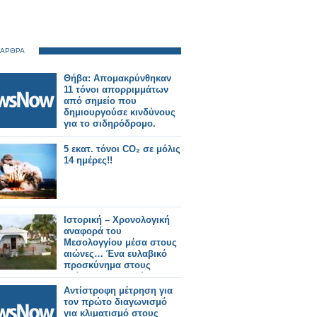
 ΑΡΘΡΑ
Θήβα: Απομακρύνθηκαν
11 τόνοι απορριμμάτων
από σημείο που
δημιουργούσε κινδύνους
για το σιδηρόδρομο.
5 εκατ. τόνοι CO₂ σε μόλις
14 ημέρες!!
Ιστορική – Χρονολογική
αναφορά του
Μεσολογγίου μέσα στους
αιώνες… Ένα ευλαβικό
προσκύνημα στους
αθάνατους νεκρούς… 200
χρόνια μετά, 10 Απριλίου
Αντίστροφη μέτρηση για
1826 – 10 Απριλίου 2026…
τον πρώτο διαγωνισμό
για κλιματισμό στους