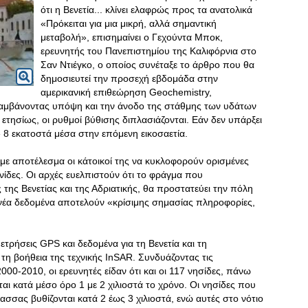
ότι η Βενετία... κλίνει ελαφρώς προς τα ανατολικά
«Πρόκειται για μια μικρή, αλλά σημαντική
μεταβολή», επισημαίνει ο Γεχούντα Μποκ,
ερευνητής του Πανεπιστημίου της Καλιφόρνια στο
Σαν Ντιέγκο, ο οποίος συνέταξε το άρθρο που θα
δημοσιευτεί την προσεχή εβδομάδα στην
αμερικανική επιθεώρηση Geochemistry,
λαμβάνοντας υπόψη και την άνοδο της στάθμης των υδάτων
 ετησίως, οι ρυθμοί βύθισης διπλασιάζονται. Εάν δεν υπάρξει
 8 εκατοστά μέσα στην επόμενη εικοσαετία.
με αποτέλεσμα οι κάτοικοί της να κυκλοφορούν ορισμένες
ίδες. Οι αρχές ευελπιστούν ότι το φράγμα που
της Βενετίας και της Αδριατικής, θα προστατεύει την πόλη
α νέα δεδομένα αποτελούν «κρίσιμης σημασίας πληροφορίες,
τρήσεις GPS και δεδομένα για τη Βενετία και τη
τη βοήθεια της τεχνικής InSAR. Συνδυάζοντας τις
0-2010, οι ερευνητές είδαν ότι και οι 117 νησίδες, πάνω
νται κατά μέσο όρο 1 με 2 χιλιοστά το χρόνο. Οι νησίδες που
ασσας βυθίζονται κατά 2 έως 3 χιλιοστά, ενώ αυτές στο νότιο