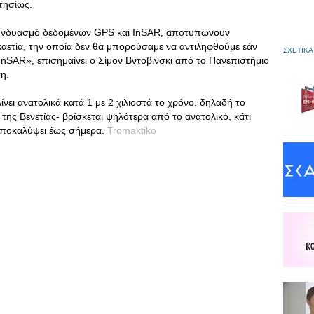
τησίως.
 συνδυασμό δεδομένων GPS και InSAR, αποτυπώνουν
εκαετία, την οποία δεν θα μπορούσαμε να αντιληφθούμε εάν
ΣΧΕΤΙΚΑ
nSAR», επισημαίνει ο Σίμον Βντοβίνσκι από το Πανεπιστήμιο
τη.
λίνει ανατολικά κατά 1 με 2 χιλιοστά το χρόνο, δηλαδή το
 της Βενετίας- βρίσκεται ψηλότερα από το ανατολικό, κάτι
αποκαλύψει έως σήμερα.
Tromaktiko