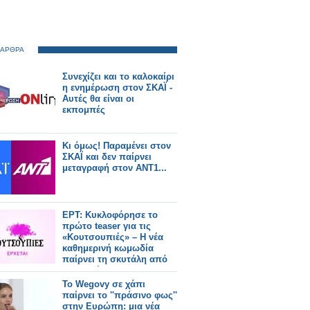
 ΑΡΘΡΑ
Συνεχίζει και το καλοκαίρι
η ενημέρωση στον ΣΚΑΪ -
Αυτές θα είναι οι
εκπομπές
Κι όμως! Παραμένει στον
ΣΚΑΪ και δεν παίρνει
μεταγραφή στον ΑΝΤ1...
ΕΡΤ: Κυκλοφόρησε το
πρώτο teaser για τις
«Κουτσουπιές» – Η νέα
καθημερινή κωμωδία
παίρνει τη σκυτάλη από
την «Ηλέκτρα»
Το Wegovy σε χάπι
παίρνει το ''πράσινο φως''
στην Ευρώπη: μια νέα