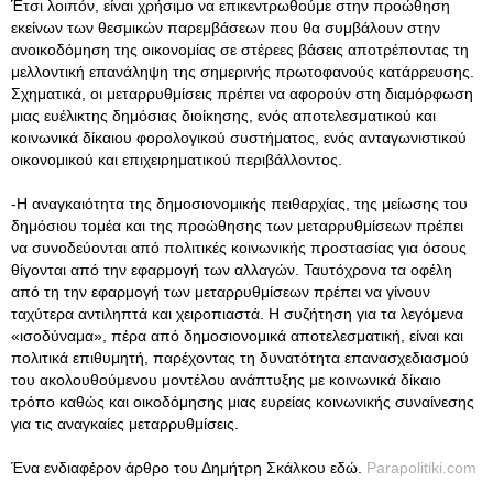
Έτσι λοιπόν, είναι χρήσιμο να επικεντρωθούμε στην προώθηση
εκείνων των θεσμικών παρεμβάσεων που θα συμβάλουν στην
ανοικοδόμηση της οικονομίας σε στέρεες βάσεις αποτρέποντας τη
μελλοντική επανάληψη της σημερινής πρωτοφανούς κατάρρευσης.
Σχηματικά, οι μεταρρυθμίσεις πρέπει να αφορούν στη διαμόρφωση
μιας ευέλικτης δημόσιας διοίκησης, ενός αποτελεσματικού και
κοινωνικά δίκαιου φορολογικού συστήματος, ενός ανταγωνιστικού
οικονομικού και επιχειρηματικού περιβάλλοντος.
-Η αναγκαιότητα της δημοσιονομικής πειθαρχίας, της μείωσης του
δημόσιου τομέα και της προώθησης των μεταρρυθμίσεων πρέπει
να συνοδεύονται από πολιτικές κοινωνικής προστασίας για όσους
θίγονται από την εφαρμογή των αλλαγών. Ταυτόχρονα τα οφέλη
από τη την εφαρμογή των μεταρρυθμίσεων πρέπει να γίνουν
ταχύτερα αντιληπτά και χειροπιαστά. Η συζήτηση για τα λεγόμενα
«ισοδύναμα», πέρα από δημοσιονομικά αποτελεσματική, είναι και
πολιτικά επιθυμητή, παρέχοντας τη δυνατότητα επανασχεδιασμού
του ακολουθούμενου μοντέλου ανάπτυξης με κοινωνικά δίκαιο
τρόπο καθώς και οικοδόμησης μιας ευρείας κοινωνικής συναίνεσης
για τις αναγκαίες μεταρρυθμίσεις.
Ένα ενδιαφέρον άρθρο του Δημήτρη Σκάλκου εδώ.
Parapolitiki.com