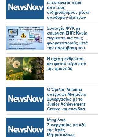
επεκτείνεται πέρα ​​
από τους
σιδηροδρόμους μέσω
υποδομών έξυπνων
πόλεων, αστικής
ανάπτυξης και
Συνταγές ΦΥΚ με
παγκόσμιας
σήμανση ΣΗΠ: Καμία
επιχειρησιακής
περικοπή για τους
εμπειρίας.
φαρμακοποιούς μετά
την παρέμβαση του
ΠΦΣ – Από εδώ και
πέρα απαιτείται
Η σχέση ανθρώπου
απόλυτη προσοχή
και φυτού πέρα από
την φροντίδα
Ο Όμιλος Antenna
υπέγραψε Μνημόνιο
Συνεργασίας με το
Junior Achievement
Greece και επενδύει
στη νέα γενιά
Μνημόνιο
Συνεργασίας μεταξύ
της Ιεράς
Μητροπόλεως