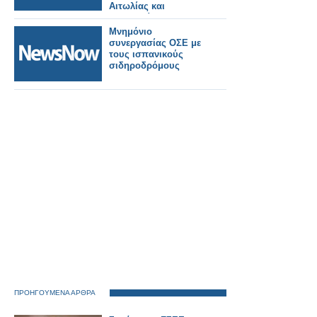
Αιτωλίας και
Ακαρνανίας και των
Διευθύνσεων
Μνημόνιο
Εκπαιδεύσεως
συνεργασίας ΟΣΕ με
Αιτωλοακαρνανίας
τους ισπανικούς
σιδηροδρόμους
ΠΡΟΗΓΟΥΜΕΝΑ ΑΡΘΡΑ