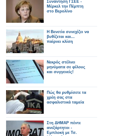
Συνάντηση ΓΣΕΕ -
Μέρκελ την Πέμπτη
στο Βερολίνο
Η Βενετία συνεχίζει να
βυθίζεται και...
παίρνει κλίση
Νεκρός στέλνει
μηνύματα σε φίλους
και συγγενείς!
Πώς θα ρυθμίσετε τα
χρέη σας στα
ασφαλιστικά ταμεία
Στη ΔΗΜΑΡ πέντε
ανεξάρτητοι -
Εμπλοκή με Τσ.