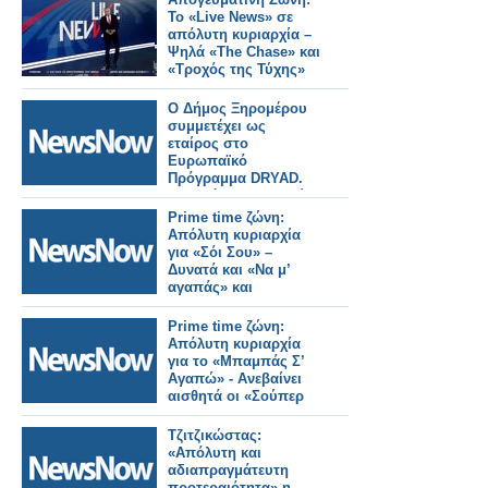
Το «Live News» σε
απόλυτη κυριαρχία –
Ψηλά «The Chase» και
«Τροχός της Τύχης»
Ο Δήμος Ξηρομέρου
συμμετέχει ως
εταίρος στο
Ευρωπαϊκό
Πρόγραμμα DRYAD.
Με απόλυτη επιτυχία
η επίδειξη DR5.
Prime time ζώνη:
Απόλυτη κυριαρχία
για «Σόι Σου» –
Δυνατά και «Να μ’
αγαπάς» και
«MasterChef»
Prime time ζώνη:
Απόλυτη κυριαρχία
για το «Μπαμπάς Σ’
Αγαπώ» - Ανεβαίνει
αισθητά οι «Σούπερ
Ήρωες»
Τζιτζικώστας:
«Απόλυτη και
αδιαπραγμάτευτη
προτεραιότητα» η