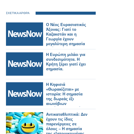
ΣΧΕΤΙΚΑ ΑΡΘΡΑ
Ο Νέος Ευρασιατικός
Άξονας: Γιατί το
Καζακστάν και η
Γεωργία έχουν
μεγαλύτερη σημασία
από ποτέ.
Η Ευρώπη μιλάει για
συνδεσιμότητα. Η
Κρήτη ξέρει γιατί έχει
σημασία.
Η Κηφισιά
«Θωρακίζεται» με
ιστορία: Η σημασία
της δωρεάς έξι
αιωνόβιων
ελαιόδεντρων από
την ΟΣΕ
Αντικαταθλιπτικά: Δεν
έχουν τις ίδιες
παρενέργειες σε
όλους – Η σημασία
της εξατομικευμένης