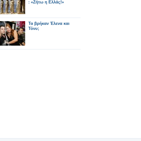
: «Ζήτω η Ελλάς!»
Τα βρήκαν Έλενα και
Τόνυ;