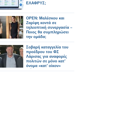
ΕΛΑΦΡΥΣ;
OPEN: Μαλέσκου και
Ζαρίφη κοντά σε
τηλεοπτική συνεργασία –
Ποιος θα συμπληρώσει
την ομάδα;
Σοβαρή καταγγελία του
προέδρου του ΦΣ
Λάρισας για αναφορές
πολιτών σε μόνο κατ’
όνομα «κατ’ οίκον»
διάθεση ΦΥΚ