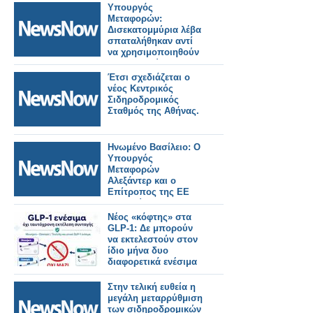
Υπουργός
Μεταφορών:
Δισεκατομμύρια λέβα
σπαταλήθηκαν αντί
να χρησιμοποιηθούν
για μεταρρύθμιση των
σιδηροδρόμων.
Έτσι σχεδιάζεται ο
νέος Κεντρικός
Σιδηροδρομικός
Σταθμός της Αθήνας.
Ηνωμένο Βασίλειο: Ο
Υπουργός
Μεταφορών
Αλεξάντερ και ο
Επίτροπος της ΕΕ
Τζιτζικώστας, θα
διασφαλίσουν την
Νέος «κόφτης» στα
ομαλή λειτουργία των
GLP-1: Δε μπορούν
συνοριακών ελέγχων
να εκτελεστούν στον
μέσω του EES.
ίδιο μήνα δυο
διαφορετικά ενέσιμα
Στην τελική ευθεία η
μεγάλη μεταρρύθμιση
των σιδηροδρoμικών