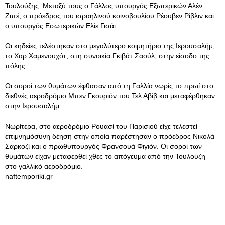
Τουλούζης. Μεταξύ τους ο Γάλλος υπουργός Εξωτερικών Αλέν
Ζιπέ, ο πρόεδρος του ισραηλινού κοινοβουλίου Ρέουβεν Ρίβλιν και
ο υπουργός Εσωτερικών Ελίε Γισάι.
Οι κηδείες τελέστηκαν στο μεγαλύτερο κοιμητήριο της Ιερουσαλήμ,
το Χαρ Χαμενουχότ, στη συνοικία Γκιβάτ Σαούλ, στην είσοδο της
πόλης.
Οι σοροί των θυμάτων έφθασαν από τη Γαλλία νωρίς το πρωί στο
διεθνές αεροδρόμιο Μπεν Γκουριόν του Τελ Αβίβ και μεταφέρθηκαν
στην Ιερουσαλήμ.
Νωρίτερα, στο αεροδρόμιο Ρουασί του Παρισιού είχε τελεστεί
επιμνημόσυνη δέηση στην οποία παρέστησαν ο πρόεδρος Νικολά
Σαρκοζί και ο πρωθυπουργός Φρανσουά Φιγιόν. Οι σοροί των
θυμάτων είχαν μεταφερθεί χθες το απόγευμα από την Τουλούζη
στο γαλλικό αεροδρόμιο.
naftemporiki.gr