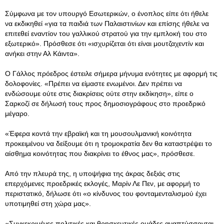
Σύμφωνα με τον υπουργό Εσωτερικών, ο ένοπλος είπε ότι ήθελε
να εκδικηθεί «για τα παιδιά των Παλαιστινίων και επίσης ήθελε να
επιτεθεί εναντίον του γαλλικού στρατού για την εμπλοκή του στο
εξωτερικό». Πρόσθεσε ότι «ισχυρίζεται ότι είναι μουτζαχεντίν και
ανήκει στην Αλ Κάιντα».
Ο Γάλλος πρόεδρος έστειλε σήμερα μήνυμα ενότητες με αφορμή τις
δολοφονίες. «Πρέπει να είμαστε ενωμένοι. Δεν πρέπει να
ενδώσουμε ούτε στις διακρίσεις ούτε στην εκδίκηση», είπε ο
Σαρκοζί σε δήλωσή τους προς δημοσιογράφους στο προεδρικό
μέγαρο.
«Έφερα κοντά την εβραϊκή και τη μουσουλμανική κοινότητα
προκειμένου να δείξουμε ότι η τρομοκρατία δεν θα καταστρέψει το
αίσθημα κοινότητας που διακρίνει το έθνος μας», πρόσθεσε.
Από την πλευρά της, η υποψήφια της άκρας δεξιάς στις
επερχόμενες προεδρικές εκλογές, Μαρίν Λε Πεν, με αφορμή το
περιστατικό, δήλωσε ότι «ο κίνδυνος του φονταμενταλισμού έχει
υποτιμηθεί στη χώρα μας».
«Συγκεκριμένες πολιτικές και θρησκευτικές ομάδες αναπτύσσονται