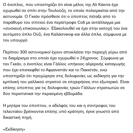
Ο ένοπλος, που υποστηρίζει ότι είναι μέλος της Αλ Κάιντα έχει
οχυρωθεί σε σπίτι στην Τουλούζη, το οποίο πολιορκείται από την
αστυνομία. Ο Γκεάν πρόσθεσε ότι ο ύποπτος πέταξε από το
παράθυρο του σπιτιού ένα περίστροφο Colt με αντάλλαγμα μια
«συσκευή επικοινωνίας». Εξακολουθεί να έχει στην κατοχή του ένα
αυτόματο όπλο Ούζι, ένα Καλάσνικοφ και άλλα όπλα, σύμφωνα με
τον υπουργό.
Περίπου 300 αστυνομικοί έχουν αποκλείσει την περιοχή γύρω από
το διαμέρισμα στο οποίο έχει οχυρωθεί ο 24χρονος. Σύμφωνα με
τον Γκεάν, ο ένοπλος είναι Γάλλος υπήκοος αλγερινής καταγωγής
που έχει επισκεφθεί το Αφγανιστάν και το Πακιστάν, ενώ
υποστηρίζει ότι προχώρησε στις δολοφονίες ως εκδίκηση για την
εμπλοκή του γαλλικού στρατού σε επιχειρήσεις στο εξωτερικό. Είναι
επίσης ύποπτος για τις δολοφονίες τριών Γάλλων στρατιωτών σε
δύο περιστατικά την περασμένη εβδομάδα.
Η μητέρα του ύποπτου, ο αδελφός του και η σύντροφος του
τελευταίου βρίσκονται επίσης υπό κράτηση, έγινε γνωστό από
δικαστική πηγή.
«Εκδίκηση»