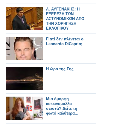
Λ. ΑΥΓΕΝΑΚΗΣ: Η
ΕΞΕΡΕΣΗ ΤΩΝ
ΑΣΤΥΝΟΜΙΚΩΝ ΑΠΟ
ΤΗΝ ΧΟΡΗΓΗΣΗ
ΕΚΛΟΓΙΚΟΥ
ΕΠΙΔΟΜΑΤΟΣ ΠΡΕΠΕΙ
ΝΑ ΕΠΑΝΕΞΕΤΑΣΤΗ
Γιατί δεν πλένεται ο
Leonardo DiCaprio;
Η ώρα της Γης
Μια όμορφη
κοκκινομάλλα
σωστά? Δείτε τη
φωτό καλύτερα...