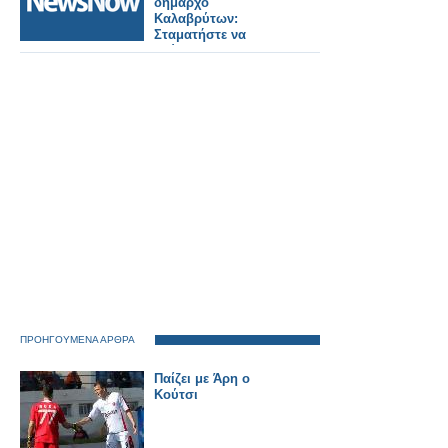
δήμαρχο
Καλαβρύτων:
Σταματήστε να
κρύβεστε και
υπογράψτε για να
ανοίξει ξανά ο
Οδοντωτός.
ΠΡΟΗΓΟΥΜΕΝΑ ΑΡΘΡΑ
Παίζει με Άρη ο
Κούτσι