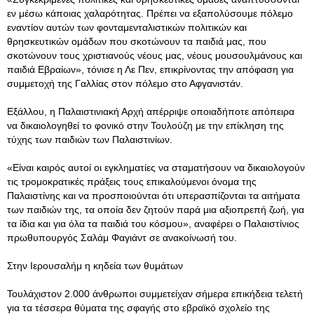
εν μέσω κάποιας χαλαρότητας. Πρέπει να εξαπολύσουμε πόλεμο
εναντίον αυτών των φονταμενταλιστικών πολιτικών και
θρησκευτικών ομάδων που σκοτώνουν τα παιδιά μας, που
σκοτώνουν τους χριστιανούς νέους μας, νέους μουσουλμάνους και
παιδιά Εβραίων», τόνισε η Λε Πεν, επικρίνοντας την απόφαση για
συμμετοχή της Γαλλίας στον πόλεμο στο Αφγανιστάν.
Εξάλλου, η Παλαιστινιακή Αρχή απέρριψε οποιαδήποτε απόπειρα
να δικαιολογηθεί το φονικό στην Τουλούζη με την επίκληση της
τύχης των παιδιών των Παλαιστινίων.
«Είναι καιρός αυτοί οι εγκληματίες να σταματήσουν να δικαιολογούν
τις τρομοκρατικές πράξεις τους επικαλούμενοι όνομα της
Παλαιστίνης και να προσποιούνται ότι υπερασπίζονται τα αιτήματα
των παιδιών της, τα οποία δεν ζητούν παρά μια αξιοπρεπή ζωή, για
τα ίδια και για όλα τα παιδιά του κόσμου», αναφέρει ο Παλαιστίνιος
πρωθυπουργός Σαλάμ Φαγιάντ σε ανακοίνωσή του.
Στην Ιερουσαλήμ η κηδεία των θυμάτων
Τουλάχιστον 2.000 άνθρωποι συμμετείχαν σήμερα επικήδεια τελετή
για τα τέσσερα θύματα της σφαγής στο εβραϊκό σχολείο της