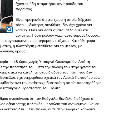
έχοντας ήδη σταματήσει την πρόοδο του
παρόντος.
Είναι προφανές ότι μια χώρα η οποία διέρχεται
τόσο… ιδιαίτερες συνθήκες, δεν έχει χρόνο για
χάσιμο. Ούτε για σαστίσματα, αλλά ούτε και
αστοχίες. Πόσο μάλλον για… αυτοπυροβολισμούς.
α με συγκεκριμένους, μετρήσιμους στόχους. Και κάθε φορά
τική, η υλοποίηση μετατίθεται για το μέλλον, με
πώδυνους όρους.
 περίπου 48 ώρες χωρίς Υπουργό Οικονομικών. Από τη
ε την παραίτησή του, μετά την εκλογή του στην ηγεσία του
ηριστικά να καταλήξει στον διάδοχό του
. Κάτι που δεν
ς Βενιζέλος είχε ενημερώσει σχετικά τον Λουκά Παπαδήμο εδώ
υμίζει έντονα την αντίστοιχη δυστοκία η οποία παρατηρήθηκε
ο υπουργείο Προστασίας του Πολίτη.
μου ανακοίνωσε ότι τον Ευάγγελο Βενιζέλο διαδέχεται ο…
ας αξιοπρεπής πολιτικός, με γνώση του αντικειμένου και εκ
 ωστόσο δεν… λέει πολλά, ούτε στην ελληνική κοινωνία