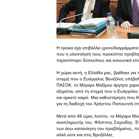
Η τρόικα έχει επιβάλλει χρονοδιαγράμματ
που η υλοποίησή τους προκύπτει προβλημα
περισσότερο δύσκολους και κοινωνικά ε
Η χώρα αυτή, η Ελλάδα μας, βρέθηκε για
στιγμή που ο Ευάγγελος Βενιζέλος υπέβαλ
ΠΑΣΟΚ, το Μέγαρο Μαξίμου άργησε χαρακτ
εξηγείται, από τη στιγμή που ο Ευάγγελο
και αρκετό καιρό. Μια καθυστέρηση που θ
για τη διαδοχή του Χρήστου Παπουτσή στ
Μετά από 48 ώρες λοιπόν, το Μέγαρο Μαξί
αναπληρωτής του, Φίλιππος Σαχινίδης. Έν
των έσω κατανόηση του προβλήματος, που
αλλά ούτε και στις Βρυξέλλες.