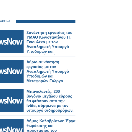
 ΑΡΘΡΑ
Συνάντηση εργασίας του
ΥΜΑΘ Κωνσταντίνου Π.
Γκιουλέκα με τον
Αναπληρωτή Υπουργό
Υποδομών και
Μεταφορών Γιώργο
Κώτσηρα.
Αύριο συνάντηση
εργασίας με τον
Αναπληρωτή Υπουργό
Υποδομών και
Μεταφορών Γιώργο
Κώτσηρα θα έχει ο
Κωνσταντίνος
Μπαγκλαντές: 200
Γκιουλέκας.
βαγόνια μεγάλου εύρους
θα φτάσουν από την
Ινδία, σύμφωνα με τον
υπουργό σιδηροδρόμων.
Δήμος Καλαβρύτων: Έργα
θωράκισης και
προστασίας του