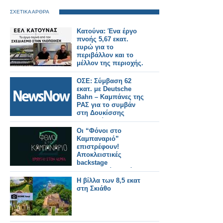
ΣΧΕΤΙΚΑ ΑΡΘΡΑ
Κατούνα: Ένα έργο
πνοής 5,67 εκατ.
ευρώ για το
περιβάλλον και το
μέλλον της περιοχής.
ΟΣΕ: Σύμβαση 62
εκατ. με Deutsche
Bahn – Καμπάνες της
ΡΑΣ για το συμβάν
στη Δουκίσσης
Πλακεντίας.
Οι “Φόνοι στο
Καμπαναριό”
επιστρέφουν!
Αποκλειστικές
backstage
φωτογραφίες από τα
γυρίσματα!
Η βίλλα των 8,5 εκατ
στη Σκιάθο