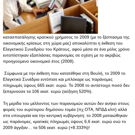
κατασπατάλησης κρατικού χρήματος το 2009 (με το ξέσπασμα της
οικονομικής κρίσεως στη χώρα μας) αποκαλύπτει η έκθεση του
Ελεγκτικού Συνεδρίου του Κράτους, αφού μέσα σε ένα μόλις χρόνο
εντοπίστηκαν εξαπλάσιες παρανομίες σε σχέση με το ακριβώς
προηγούμενο οικονομικό έτος (2008).
Σύμφωνα με την έκθεση που κατατέθηκε στη Βουλή, το 2009 το
Ελεγκτικό Συνέδριο εντόπισε και μπλόκαρε ως παράνομες
πληρωμές ύψους 665 εκατ. ευρώ. Το 2008 το αντίστοιχο ποσό δεν
ξεπερνούσε τα 106 εκατ. ευρώ (αύξηση 520%).
Τη μερίδα του μέλλοντος των παρανομιών αυτών δεν ανήκει στους
φορείς του ευρύτερου δημόσιου τομέα (πχ ΟΤΑ, ΝΠΔΔ κλπ) αλλά
στα υπουργεία και την κεντρική κυβέρνηση: το 2008 ματαιώθηκαν
ως παράνομες, κρατικές πληρωμές ύψους 6,6 εκατ. ευρώ ενώ το
2009 άγγιξαν… τα 506 εκατ. ευρώ (+8.333%)!