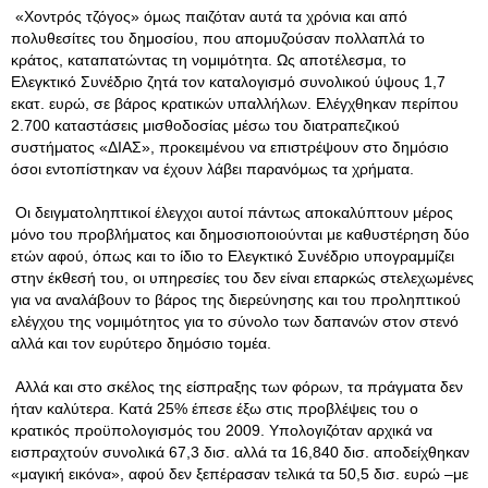
«Χοντρός τζόγος» όμως παιζόταν αυτά τα χρόνια και από
πολυθεσίτες του δημοσίου, που απομυζούσαν πολλαπλά το
κράτος, καταπατώντας τη νομιμότητα. Ως αποτέλεσμα, το
Ελεγκτικό Συνέδριο ζητά τον καταλογισμό συνολικού ύψους 1,7
εκατ. ευρώ, σε βάρος κρατικών υπαλλήλων. Ελέγχθηκαν περίπου
2.700 καταστάσεις μισθοδοσίας μέσω του διατραπεζικού
συστήματος «ΔΙΑΣ», προκειμένου να επιστρέψουν στο δημόσιο
όσοι εντοπίστηκαν να έχουν λάβει παρανόμως τα χρήματα.
Οι δειγματοληπτικοί έλεγχοι αυτοί πάντως αποκαλύπτουν μέρος
μόνο του προβλήματος και δημοσιοποιούνται με καθυστέρηση δύο
ετών αφού, όπως και το ίδιο το Ελεγκτικό Συνέδριο υπογραμμίζει
στην έκθεσή του, οι υπηρεσίες του δεν είναι επαρκώς στελεχωμένες
για να αναλάβουν το βάρος της διερεύνησης και του προληπτικού
ελέγχου της νομιμότητος για το σύνολο των δαπανών στον στενό
αλλά και τον ευρύτερο δημόσιο τομέα.
Αλλά και στο σκέλος της είσπραξης των φόρων, τα πράγματα δεν
ήταν καλύτερα. Κατά 25% έπεσε έξω στις προβλέψεις του ο
κρατικός προϋπολογισμός του 2009. Υπολογιζόταν αρχικά να
εισπραχτούν συνολικά 67,3 δισ. αλλά τα 16,840 δισ. αποδείχθηκαν
«μαγική εικόνα», αφού δεν ξεπέρασαν τελικά τα 50,5 δισ. ευρώ –με