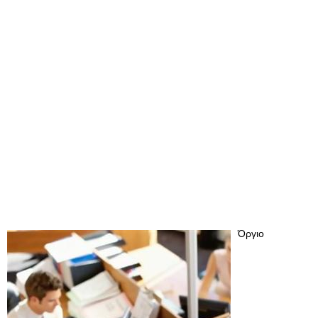
Όργιο