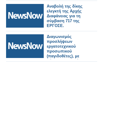
Πουλόπουλου στα
Πετράλωνα.
Αναβολή της δίκης
ελεγκτή της Αρχής
Διαφάνειας για τη
σύμβαση 717 της
ΕΡΓΟΣΕ.
Διαγωνισμός
προσλήψεων
εργατοτεχνικού
προσωπικού
(παγιδοθέτες), με
σύμβαση εργασίας
ορισμένου χρόνου
στο πρόγραμμα
δακοκτονίας 2026.