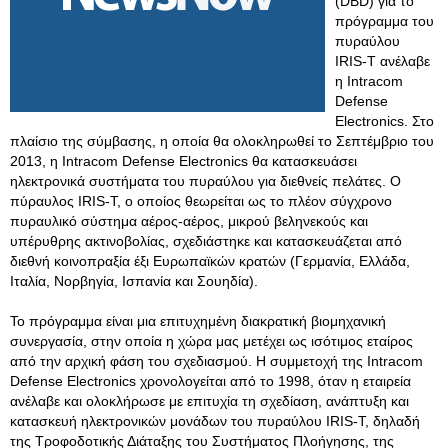
(DBD) για το
πρόγραμμα του
πυραύλου
IRIS-T ανέλαβε
η Intracom
Defense
Electronics. Στο
πλαίσιο της σύμβασης, η οποία θα ολοκληρωθεί το Σεπτέμβριο του
2013, η Intracom Defense Electronics θα κατασκευάσει
ηλεκτρονικά συστήματα του πυραύλου για διεθνείς πελάτες. Ο
πύραυλος IRIS-T, ο οποίος θεωρείται ως το πλέον σύγχρονο
πυραυλικό σύστημα αέρος-αέρος, μικρού βεληνεκούς και
υπέρυθρης ακτινοβολίας, σχεδιάστηκε και κατασκευάζεται από
διεθνή κοινοπραξία έξι Ευρωπαϊκών κρατών (Γερμανία, Ελλάδα,
Ιταλία, Νορβηγία, Ισπανία και Σουηδία).
Το πρόγραμμα είναι μια επιτυχημένη διακρατική βιομηχανική
συνεργασία, στην οποία η χώρα μας μετέχει ως ισότιμος εταίρος
από την αρχική φάση του σχεδιασμού. Η συμμετοχή της Intracom
Defense Electronics χρονολογείται από το 1998, όταν η εταιρεία
ανέλαβε και ολοκλήρωσε με επιτυχία τη σχεδίαση, ανάπτυξη και
κατασκευή ηλεκτρονικών μονάδων του πυραύλου IRIS-T, δηλαδή
της Τροφοδοτικής Διάταξης του Συστήματος Πλοήγησης, της