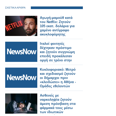
ΣΧΕΤΙΚΑ ΑΡΘΡΑ
Αγωγή-μαμούθ κατά
του Netflix: Ζητούν
105 εκατ. δολάρια για
χαμένο αντίγραφο
ακυκλοφόρητης
ταινίας
Ιταλοί φοιτητές
δέχτηκαν πρόστιμο
και ζητούν συγγνώμη
επειδή προκάλεσαν
οργή σε τρένο στην
Μπανγκόκ.
Κυκλοφοριακό: Μετρό
και σχεδιασμό ζητούν
οι δήμαρχοι πριν
«κλειδώσει» η Αθήνα -
Ομάδες εθελοντών
κατά των
βανδαλισμών
Ασθενείς με
επιστρατεύει το
ναρκοληψία ζητούν
υπουργείο.
άμεση πρόσβαση στα
φάρμακά τους μέσω
των ιδιωτικών