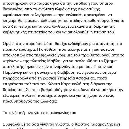
υποστηρίζουν στο παρασκήνιο ότι την υπόθεση που σήμερα
διερευνάται από τα ανώτατα κλιμάκια της Δικαιοσύνης
«φούσκωσαν» οι λεγόμενοι «καραμανλικοί», προκειμένου να
επιχειρηθεί εμμέσως «αθώωση» του πρώην πρωθυπουργού για τα
όσα δεν πέτυχε και τα όσα λανθασμένα έκανε στη διάρκεια της
κυβερνητικής πενταετίας του και να αιτιολογηθεί η πτώση του.
Όμως, στην παρούσα φάση θα είχε ενδιαφέρον μια απάντηση στο
πολιτικό ερώτημα: Η υπόθεση που ξεκίνησε με τη διαπίστωση
υποκλοπών στις τηλεφωνικές γραμμές του πρωθυπουργού από το
«τρίγωνο» της πλατείας Μαβίλη, για να ακολουθήσει το ζήτημα
υποκλοπής τηλεφωνικών συνομιλιών του με τους Πούτιν και
Παρβάνοφ και στη συνέχεια η διαβίβαση των γνωστών σήμερα
πληροφοριών από τη ρωσική Υπηρεσία Ασφαλείας, πόσο
επηρέασαν πολιτικά τον Κώστα Καραμανλή στη διάρκεια της
θητείας του; Σε ποιο βαθμό οδήγησαν σε αδυναμία να ασκήσει την
εξωτερική πολιτική που είχε αποφασίσει για τη χώρα του ένας
πρωθυπουργός της Ελλάδας;
Το «ενδιαφέρον» για τις επικοινωνίες του
Σύμφωνα με τα όσα γίνονται γνωστά, ο Κώστας Καραμανλής είχε