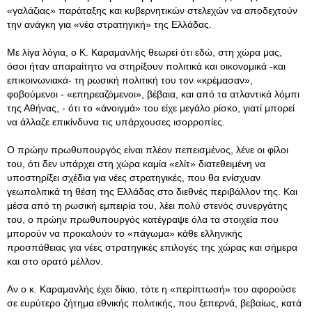
«γαλάζιας» παράταξης και κυβερνητικών στελεχών να αποδεχτούν
την ανάγκη για «νέα στρατηγική» της Ελλάδας.
Με λίγα λόγια, ο Κ. Καραμανλής θεωρεί ότι εδώ, στη χώρα μας,
όσοι ήταν απαραίτητο να στηρίξουν πολιτικά και οικονομικά -και
επικοινωνιακά- τη ρωσική πολιτική του τον «κρέμασαν»,
φοβούμενοι - «επηρεαζόμενοι», βέβαια, και από τα ατλαντικά λόμπι
της Αθήνας, - ότι το «άνοιγμά» του είχε μεγάλο ρίσκο, γιατί μπορεί
να άλλαζε επικίνδυνα τις υπάρχουσες ισορροπίες.
Ο πρώην πρωθυπουργός είναι πλέον πεπεισμένος, λένε οι φίλοι
του, ότι δεν υπάρχει στη χώρα καμία «ελίτ» διατεθειμένη να
υποστηρίξει σχέδια για νέες στρατηγικές, που θα ενίσχυαν
γεωπολιτικά τη θέση της Ελλάδας στο διεθνές περιβάλλον της. Και
μέσα από τη ρωσική εμπειρία του, λέει πολύ στενός συνεργάτης
του, ο πρώην πρωθυπουργός κατέγραψε όλα τα στοιχεία που
μπορούν να προκαλούν το «πάγωμα» κάθε ελληνικής
προσπάθειας για νέες στρατηγικές επιλογές της χώρας και σήμερα
και στο ορατό μέλλον.
Αν ο κ. Καραμανλής έχει δίκιο, τότε η «περίπτωσή» του αφορούσε
σε ευρύτερο ζήτημα εθνικής πολιτικής, που ξεπερνά, βεβαίως, κατά