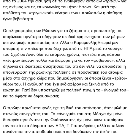
από το 2004 την αίσθηση ότι το ενδιαφέρον κάποιων «τρίτων» για
τις σκέψεις και τις επικοινωνίες του ήταν έντονο. Και μετά την
υπόθεση του «τριγωνικού» κέντρου των υποκλοπών η αίσθηση
έγινε βεβαιότητα.
Οι πληροφορίες των Ρώσων για το ζήτημα της προσωπικής του
ασφάλειας αργότερα οδήγησαν σε ιδιαίτερη ενίσχυση των μέτρων
αστυνομικής προστασίας του. Αλλά ο Καραμανλής θεωρεί μεν
υπαρκτή την «πίεση» που δέχτηκε από τις ΗΠΑ μετά το ναυάγιο
του Σχεδίου Ανάν όλα τα επόμενα χρόνια, πιστεύει πως κάποια
«κέντρα» έκαναν πολλά και διάφορα για να τον «φοβίσουν», αλλά
δηλώνει σε ιδιαίτερες συζητήσεις του ότι δεν θέλει να αποδίδεται η
απονεύρωση της ρωσικής πολιτικής σε προσωπική του ατολμία
μέσα στο άσχημο κλίμα που δημιούργησαν οι όποιοι ξένοι «τρίτοι»
γύρω του. Η ανάλυσή του έχει ενδιαφέρον και ξεκινά από το
ερώτημα: Γιατί δεν υποστήριξε με πολιτική πυγμή το «άνοιγμά του»
και το άφησε να ξεφουσκώσει;
Ο πρώην πρωθυπουργός έχει τη δική του απάντηση, όταν μιλά με
στενούς συνεργάτες του: Το «άνοιγμά» του στη Μόσχα όχι μόνο
δυσαρέστησε έντονα την Ουάσινγκτον, όχι μόνο «κινητοποίησε»
τον πιστό στα δόγματα των ΗΠΑ, Γ. Παπανδρέου, αλλά επιπλέον
συνάντησε την απροθυμία ακόμη και δυνάμεων της δικής του