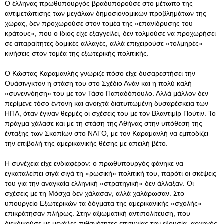
Ο έλληνας πρωθυπουργός βραδυπορούσε στο μέτωπο της
αντιμετώπισης των μεγάλων δημοσιονομικών προβλημάτων της
χώρας, δεν προχωρούσε στον τομέα της «επανίδρυσης του
κράτους», που ο ίδιος είχε εξαγγείλει, δεν τολμούσε να προχωρήσει
σε απαραίτητες δομικές αλλαγές, αλλά επιχειρούσε «τολμηρές»
κινήσεις στον τομέα της εξωτερικής πολιτικής.
Ο Κώστας Καραμανλής γνώριζε πόσο είχε δυσαρεστήσει την
Ουάσινγκτον η στάση του στο Σχέδιο Ανάν και η πολύ καλή
«συνεννόηση» του με τον Τάσο Παπαδόπουλο. Αλλά μάλλον δεν
περίμενε τόσο έντονη και ανοιχτά διατυπωμένη δυσαρέσκεια των
ΗΠΑ, όταν έγιναν θερμές οι σχέσεις του με τον Βλαντιμίρ Πούτιν. Το
πράγμα χάλασε και με τη στάση της Αθήνας στην υπόθεση της
ένταξης των Σκοπίων στο ΝΑΤΟ, με τον Καραμανλή να εμποδίζει
την επιβολή της αμερικανικής θέσης με απειλή βέτο.
Η συνέχεια είχε ενδιαφέρον: ο πρωθυπουργός φάνηκε να
εγκαταλείπει σιγά σιγά τη «ρωσική» πολιτική του, παρότι οι σκέψεις
του για την αναγκαία ελληνική «στρατηγική» δεν άλλαξαν. Οι
σχέσεις με τη Μόσχα δεν χάλασαν, αλλά χαλάρωσαν. Στο
υπουργείο Εξωτερικών τα δόγματα της αμερικανικής «σχολής»
επικράτησαν πλήρως. Στην αξιωματική αντιπολίτευση, που
διεκδικούσε με μεγάλες πιθανότητες επιτυχίας την εξουσία, αρχηγός