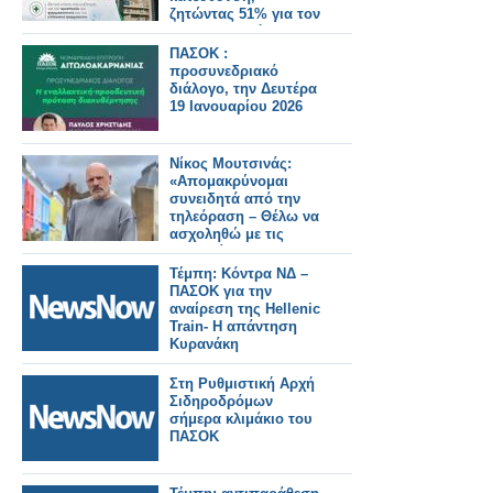
ζητώντας 51% για τον
φαρμακοποιό
ΠΑΣΟΚ :
προσυνεδριακό
διάλογο, την Δευτέρα
19 Ιανουαρίου 2026
Νίκος Μουτσινάς:
«Απομακρύνομαι
συνειδητά από την
τηλεόραση – Θέλω να
ασχοληθώ με τις
θεραπείες»
Τέμπη: Κόντρα ΝΔ –
ΠΑΣΟΚ για την
αναίρεση της Hellenic
Train- Η απάντηση
Κυρανάκη
Στη Ρυθμιστική Αρχή
Σιδηροδρόμων
σήμερα κλιμάκιο του
ΠΑΣΟΚ