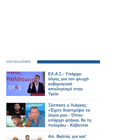
ΣΧΕΤΙΚΑ ΑΡΘΡΑ
ΕΛ.Α.Σ.: Υπάρχει
λόγος για τον φτωχό
κυβερνητικό
απολογισμό στην
Υγεία
Ξέσπασε ο Λιάγκας:
«Έχετε διαστρέψει τα
λόγια μου - Όπου
υπάρχει φτήνια, θα τη
πολεμάω - Κόβονται
εκπομπές και δεν
αντικαθίστανται
Απ. Βαλτάς για κατ’