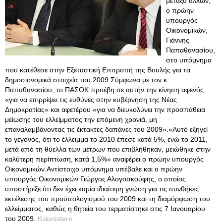
μεταξύ άλλων,
ο πρώην
υπουργός
Οικονομικών,
Γιάννης
Παπαθανασίου,
στο υπόμνημα
που κατέθεσε στην Εξεταστική Επιτροπή της Βουλής για τα
δημοσιονομικά στοιχεία του 2009.Σύμφωνα με τον κ.
Παπαθανασίου, το ΠΑΣΟΚ προέβη σε αυτήν την κίνηση αφενός
«για να επιρρίψει τις ευθύνες στην κυβέρνηση της Νέας
Δημοκρατίας» και αφετέρου «για να διευκολύνει την προσπάθεια
μείωσης του ελλείμματος την επόμενη χρονιά, μη
επαναλαμβάνοντας τις έκτακτες δαπάνες του 2009».«Αυτό εξηγεί
το γεγονός, ότι το έλλειμμα το 2010 έπεσε κατά 5%, ενώ το 2011,
μετά από τη θύελλα των μέτρων που επιβλήθηκαν, μειώθηκε στην
καλύτερη περίπτωση, κατά 1,5%» αναφέρει ο πρώην υπουργός
Οικονομικών.Αντίστοιχο υπόμνημα υπέβαλε και ο πρώην
υπουργός Οικονομικών Γιώργος Αλογοσκούφης, ο οποίος
υποστήριξε ότι δεν έχει καμία ιδιαίτερη γνώση για τις συνθήκες
εκτέλεσης του προϋπολογισμού του 2009 και τη διαμόρφωση του
ελλείμματος, καθώς η θητεία του τερματίστηκε στις 7 Ιανουαρίου
του 2009.
Ksipnistere