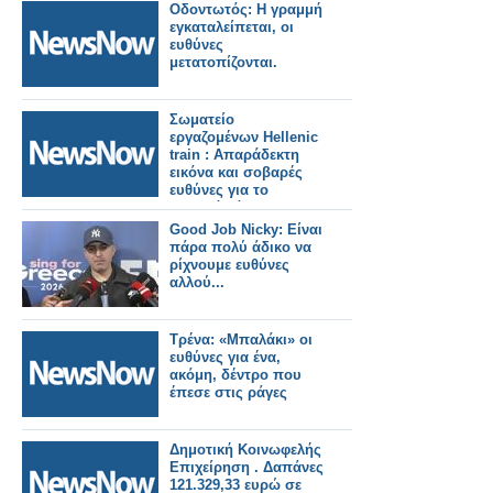
Οδοντωτός: Η γραμμή
εγκαταλείπεται, οι
ευθύνες
μετατοπίζονται.
Σωματείο
εργαζομένων Hellenic
train : Απαράδεκτη
εικόνα και σοβαρές
ευθύνες για το
χθεσινό χάος στη
γραμμή Αεροδρομίου.
Good Job Nicky: Είναι
πάρα πολύ άδικο να
ρίχνουμε ευθύνες
αλλού...
Τρένα: «Μπαλάκι» οι
ευθύνες για ένα,
ακόμη, δέντρο που
έπεσε στις ράγες
Δημοτική Κοινωφελής
Επιχείρηση . Δαπάνες
121.329,33 ευρώ σε