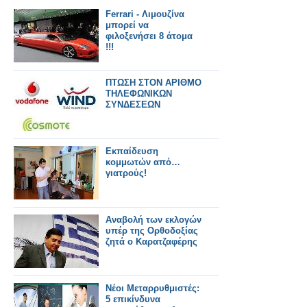
Ferrari - Λιμουζίνα
μπορεί να
φιλοξενήσει 8 άτομα
!!!
ΠΤΩΣΗ ΣΤΟΝ ΑΡΙΘΜΟ
ΤΗΛΕΦΩΝΙΚΩΝ
ΣΥΝΔΕΣΕΩΝ
Εκπαίδευση
κομμωτών από…
γιατρούς!
Αναβολή των εκλογών
υπέρ της Ορθοδοξίας
ζητά ο Καρατζαφέρης
Νέοι Μεταρρυθμιστές:
5 επικίνδυνα