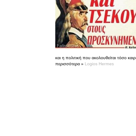
και η πολιτική που ακολουθείται τόσο και
περισσότερα »
Logios Hermes