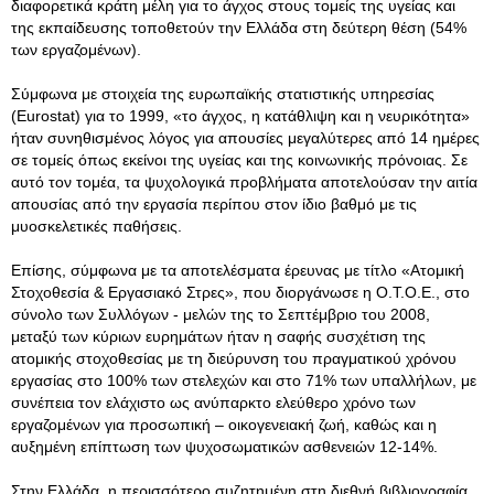
διαφορετικά κράτη μέλη για το άγχος στους τομείς της υγείας και
της εκπαίδευσης τοποθετούν την Ελλάδα στη δεύτερη θέση (54%
των εργαζομένων).
Σύμφωνα με στοιχεία της ευρωπαϊκής στατιστικής υπηρεσίας
(Eurostat) για το 1999, «το άγχος, η κατάθλιψη και η νευρικότητα»
ήταν συνηθισμένος λόγος για απουσίες μεγαλύτερες από 14 ημέρες
σε τομείς όπως εκείνοι της υγείας και της κοινωνικής πρόνοιας. Σε
αυτό τον τομέα, τα ψυχολογικά προβλήματα αποτελούσαν την αιτία
απουσίας από την εργασία περίπου στον ίδιο βαθμό με τις
μυοσκελετικές παθήσεις.
Επίσης, σύμφωνα με τα αποτελέσματα έρευνας με τίτλο «Ατομική
Στοχοθεσία & Εργασιακό Στρες», που διοργάνωσε η Ο.Τ.Ο.Ε., στο
σύνολο των Συλλόγων - μελών της το Σεπτέμβριο του 2008,
μεταξύ των κύριων ευρημάτων ήταν η σαφής συσχέτιση της
ατομικής στοχοθεσίας με τη διεύρυνση του πραγματικού χρόνου
εργασίας στο 100% των στελεχών και στο 71% των υπαλλήλων, με
συνέπεια τον ελάχιστο ως ανύπαρκτο ελεύθερο χρόνο των
εργαζομένων για προσωπική – οικογενειακή ζωή, καθώς και η
αυξημένη επίπτωση των ψυχοσωματικών ασθενειών 12-14%.
Στην Ελλάδα, η περισσότερο συζητημένη στη διεθνή βιβλιογραφία