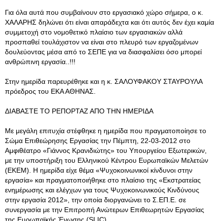
Για όλα αυτά που συμβαίνουν στο εργασιακό χώρο σήμερα, ο κ.
ΧΑΛΑΡΗΣ δηλώνει ότι είναι απαράδεχτα και ότι αυτός δεν έχει καμία
συμμετοχή στο νομοθετικό πλαίσιο των εργασιακών αλλά
προσπαθεί τουλάχιστον να είναι στο πλευρό των εργαζομένων
δουλεύοντας μέσα από το ΣΕΠΕ για να διασφαλίσει όσο μπορεί
ανθρώπινη εργασία..!!!
Στην ημερίδα παρευρέθηκε και η κ. ΣΑΛΟΥΦΑΚΟΥ ΣΤΑΥΡΟΥΛΑ
πρόεδρος του ΕΚΑ ΑΘΗΝΑΣ.
ΔΙΑΒΑΣΤΕ ΤΟ ΡΕΠΟΡΤΑΖ ΑΠΟ ΤΗΝ ΗΜΕΡΙΔΑ
Με μεγάλη επιτυχία στέφθηκε η ημερίδα που πραγματοποίησε το
Σώμα Επιθεώρησης Εργασίας την Πέμπτη, 22-03-2012 στο
Αμφιθέατρο «Γιάννος Κρανιδιώτης» του Υπουργείου Εξωτερικών,
με την υποστήριξη του Ελληνικού Κέντρου Ευρωπαϊκών Μελετών
(ΕΚΕΜ). Η ημερίδα είχε θέμα «Ψυχοκοινωνικοί κίνδυνοι στην
εργασία» και πραγματοποιήθηκε στο πλαίσιο της «Εκστρατείας
ενημέρωσης και ελέγχων για τους Ψυχοκοινωνικούς Κινδύνους
στην εργασία 2012», την οποία διοργανώνει το Σ.ΕΠ.Ε. σε
συνεργασία με την Επιτροπή Ανώτερων Επιθεωρητών Εργασίας
της Ευρωπαϊκής Ένωσης (SLIC).