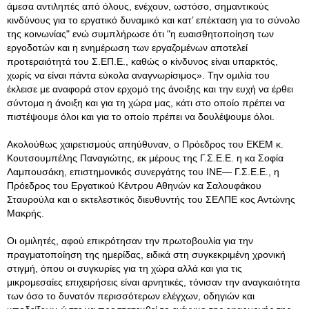
άμεσα αντιληπές από όλους, ενέχουν, ωστόσο, σημαντικούς
κινδύνους για το εργατικό δυναμικό και κατ’ επέκταση για το σύνολο
της κοινωνίας" ενώ συμπλήρωσε ότι "η ευαισθητοποίηση των
εργοδοτών και η ενημέρωση των εργαζομένων αποτελεί
προτεραιότητά του Σ.ΕΠ.Ε., καθώς ο κίνδυνος είναι υπαρκτός,
χωρίς να είναι πάντα εύκολα αναγνωρίσιμος». Την ομιλία του
έκλεισε με αναφορά στον ερχομό της άνοιξης και την ευχή να έρθει
σύντομα η άνοιξη και για τη χώρα μας, κάτι στο οποίο πρέπει να
πιστέψουμε όλοι και για το οποίο πρέπει να δουλέψουμε όλοι.
Ακολούθως χαιρετισμούς απηύθυναν, ο Πρόεδρος του ΕΚΕΜ κ.
Κουτσουμπέλης Παναγιώτης, εκ μέρους της Γ.Σ.Ε.Ε. η κα Σοφία
Λαμπουσάκη, επιστημονικός συνεργάτης του ΙΝΕ— Γ.Σ.Ε.Ε., η
Πρόεδρος του Εργατικού Κέντρου Αθηνών κα Σαλουφάκου
Σταυρούλα και ο εκτελεστικός διευθυντής του ΣΕΛΠΕ κος Αντώνης
Μακρής.
Οι ομιλητές, αφού επικρότησαν την πρωτοβουλία για την
πραγματοποίηση της ημερίδας, ειδικά στη συγκεκριμένη χρονική
στιγμή, όπου οι συγκυρίες για τη χώρα αλλά και για τις
μικρομεσαίες επιχειρήσεις είναι αρνητικές, τόνισαν την αναγκαιότητα
των όσο το δυνατόν περισσότερων ελέγχων, οδηγιών και