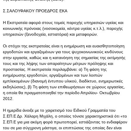
Σ.ΣΑΛΟΥΦΑΚΟΥ ΠΡΟΕΔΡΟΣ ΕΚΑ
Η Εκστρατεία αφορά στους τομείς παροχής υπηρεσιών υγείας και
κοινωνικής πρόνοιας (νοσοκομεία, κέντρα υγείας κ.τ.λ.), παροχής
υπηρεσιών (ξενοδοχεία, εστιατόρια) και μεταφορών.
Οι στόχοι της εκστρατείας είναι η ενημέρωση και ευαισθητοποίηση
εργοδοτών και εργαζομένων για τους ψυχοκοινωνικούς κινδύνους
στην εργασία, καθώς και η κατανόηση της σημασίας της εκτίμησής
τους και της λήψης των απαραίτητων μέτρων πρόληψης και
προστασίας. Η εκστρατεία περιλαμβάνει: α) Τη φάση της
ενημέρωσης εργοδοτών, εργαζομένων και των λοιπών
εμπλεκομένων (διανομή έντυπου υλικού, διαδίκτυο, ενημερωτικές
εκδηλώσεις), β) Τη φάση των επιθεωρήσεων σε χώρους εργασίας,
η οποία θα πραγματοποιηθεί την περίοδο Απριλίου- Οκτωβρίου
2012.
Η ημερίδα άνοιξε με το χαιρετισμό του Ειδικού Γραμματέα του
Σ.ΕΠ.Ε Δρ. Χάλαρη Μιχάλη, ο οποίος τόνισε χαρακτηριστικά ότι «το
Σ.ΕΠ.Ε για μια ακόμη φορά πρωτοπορεί, εστιάζοντας το ενδιαφέρον
του σε μια σύγχρονη μάστιγα, οι επιπτώσεις της οποίας δεν είναι