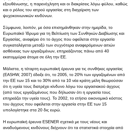
εξουθένωσης, η παρενόχληση και οι διακρίσεις λόγω φύλου, καθώς
και ο ρόλος του ιατρού εργασίας στη διαχείριση των
ψυχοκοινωνικών κινδύνων.
Σύμφωνα, λοιπόν, με όσα επισημάνθηκαν στην ημερίδα, το
Ευρωπαϊκό Ίδρυμα για τη Βελτίωση των Συνθηκών Διαβίωσης και
Εργασίας, αναφέρει ότι το άγχος που οφείλεται στην εργασία
συγκαταλέγεται μεταξύ των συχνότερα αναφερόμενων αιτιών
ασθένειας των εργαζομένων, επηρεάζοντας πάνω από 40
εκατομμύρια άτομα σε όλη την ΕΕ.
Μάλιστα, η τέταρτη ευρωπαϊκή έρευνα για τις συνθήκες εργασίας
(EASHW, 2007) έδειξε ότι, το 2005, το 20% των εργαζομένων από
την ΕΕ των 15 και το 30% από τα 10 νέα κράτη μέλη θεωρούσαν
ότι η υγεία τους διατρέχει κίνδυνο λόγω του εργασιακού άγχους
(από τους εργαζομένους που δήλωσαν ότι η εργασία τους
επηρεάζει την υγεία τους). To 2002, το ετήσιο οικονομικό κόστος
του άγχους που οφείλεται στην εργασία στην ΕΕ των 15
υπολογίστηκε στα 20 δις ευρώ.
Η ευρωπαϊκή έρευνα ESENER σχετικά με τους νέους και
αναδυόμενους κινδύνους δείχνουν ότι τα στατιστικά στοιχεία από