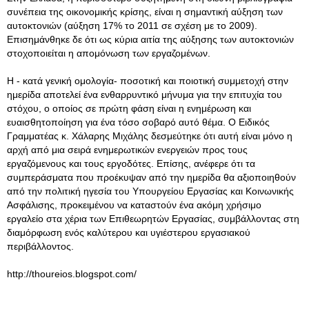
συνέπεια της οικονομικής κρίσης, είναι η σημαντική αύξηση των
αυτοκτονιών (αύξηση 17% το 2011 σε σχέση με το 2009).
Επισημάνθηκε δε ότι ως κύρια αιτία της αύξησης των αυτοκτονιών
στοχοποιείται η απομόνωση των εργαζομένων.
Η - κατά γενική ομολογία- ποσοτική και ποιοτική συμμετοχή στην
ημερίδα αποτελεί ένα ενθαρρυντικό μήνυμα για την επιτυχία του
στόχου, ο οποίος σε πρώτη φάση είναι η ενημέρωση και
ευαισθητοποίηση για ένα τόσο σοβαρό αυτό θέμα. Ο Ειδικός
Γραμματέας κ. Χάλαρης Μιχάλης δεσμεύτηκε ότι αυτή είναι μόνο η
αρχή από μια σειρά ενημερωτικών ενεργειών προς τους
εργαζόμενους και τους εργοδότες. Επίσης, ανέφερε ότι τα
συμπεράσματα που προέκυψαν από την ημερίδα θα αξιοποιηθούν
από την πολιτική ηγεσία του Υπουργείου Εργασίας και Κοινωνικής
Ασφάλισης, προκειμένου να καταστούν ένα ακόμη χρήσιμο
εργαλείο στα χέρια των Επιθεωρητών Εργασίας, συμβάλλοντας στη
διαμόρφωση ενός καλύτερου και υγιέστερου εργασιακού
περιβάλλοντος.
http://thoureios.blogspot.com/