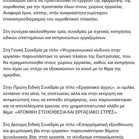
υποδείξεων ώστε να προστατευθεί το εχέγγυο της εφαρμογής της
νομοθεσίας για την προστασία όλων στους χώρους εργασίας.
Αναφορά έγινε, επίσης, στήν αναγκαιότητα ευρύτερου
επαναπροσδιορισμού του νομοθετικού πλαισίου.
Στη συνέχεια ακολούθησαν τρεις συνεδρίες με σχετικές εισηγήσεις
ειδικών επιστημόνων και εκπροσώπων εργαζομένων.
Στη Γενική Συνεδρία με τίτλο «Ψυχοκοινωνικοί κίνδυνοι στην
εργασία» παρουσιάστηκε το γενικό πλαίσιο της Εκστρατείας, που
θα πραγματοποιηθεί στους χώρους εργασίας, καθώς και εισηγήσεις
που είχαν ως στόχο να εξοικειώσουν το κοινό με το θέμα της
ημερίδας.
Στην Πρώτη Ειδική Συνεδρία με τίτλο «Εργασιακό άγχος», οι ομιλίες
εστίασαν στα αίτια, τις επιπτώσεις αλλά και στην εκτίμηση και
αντιμετώπισή τους σε επίπεδο επιχείρησης, ενώ παρουσιάστηκαν
και τα αποτελέσματα έρευνας στο χρηματοπιστωτικό κλάδο με
θέμα: «ΑΤΟΜΙΚΗ ΣΤΟΧΟΘΕΣΙΑ ΚΑΙ ΕΡΓΑΣΙΑΚΟ ΣΤΡΕΣ».
Στη Δεύτερη Ειδική Συνεδρία με τίτλο «Επαγγελματική εξουθένωση
και ψυχολογική βία στην εργασία» παρουσιάστηκαν θέματα
ψυχολογικής βίας στην εργασία, το σύνδρομο επαγγελματικής