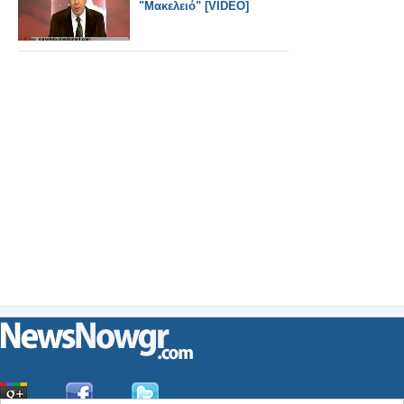
"Μακελειό" [VIDEO]