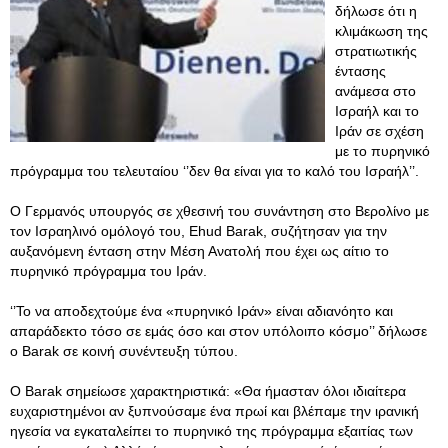
δήλωσε ότι η
κλιμάκωση της
στρατιωτικής
έντασης
ανάμεσα στο
Ισραήλ και το
Ιράν σε σχέση
με το πυρηνικό
πρόγραμμα του τελευταίου ‘’δεν θα είναι για το καλό του Ισραήλ’’.
Ο Γερμανός υπουργός σε χθεσινή του συνάντηση στο Βερολίνο με
τον Ισραηλινό ομόλογό του, Ehud Barak, συζήτησαν για την
αυξανόμενη ένταση στην Μέση Ανατολή που έχει ως αίτιο το
πυρηνικό πρόγραμμα του Ιράν.
‘’Το να αποδεχτούμε ένα «πυρηνικό Ιράν» είναι αδιανόητο και
απαράδεκτο τόσο σε εμάς όσο και στον υπόλοιπο κόσμο’’ δήλωσε
ο Barak σε κοινή συνέντευξη τύπου.
Ο Barak σημείωσε χαρακτηριστικά: «Θα ήμασταν όλοι ιδιαίτερα
ευχαριστημένοι αν ξυπνούσαμε ένα πρωί και βλέπαμε την ιρανική
ηγεσία να εγκαταλείπει το πυρηνικό της πρόγραμμα εξαιτίας των