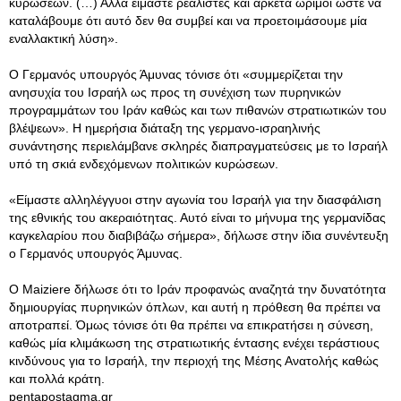
κυρώσεων. (…) Αλλά είμαστε ρεαλιστές και αρκετά ώριμοι ώστε να
καταλάβουμε ότι αυτό δεν θα συμβεί και να προετοιμάσουμε μία
εναλλακτική λύση».
O Γερμανός υπουργός Άμυνας τόνισε ότι «συμμερίζεται την
ανησυχία του Ισραήλ ως προς τη συνέχιση των πυρηνικών
προγραμμάτων του Ιράν καθώς και των πιθανών στρατιωτικών του
βλέψεων». Η ημερήσια διάταξη της γερμανο-ισραηλινής
συνάντησης περιελάμβανε σκληρές διαπραγματεύσεις με το Ισραήλ
υπό τη σκιά ενδεχόμενων πολιτικών κυρώσεων.
«Είμαστε αλληλέγγυοι στην αγωνία του Ισραήλ για την διασφάλιση
της εθνικής του ακεραιότητας. Αυτό είναι το μήνυμα της γερμανίδας
καγκελαρίου που διαβιβάζω σήμερα», δήλωσε στην ίδια συνέντευξη
ο Γερμανός υπουργός Άμυνας.
Ο Maiziere δήλωσε ότι το Ιράν προφανώς αναζητά την δυνατότητα
δημιουργίας πυρηνικών όπλων, και αυτή η πρόθεση θα πρέπει να
αποτραπεί. Όμως τόνισε ότι θα πρέπει να επικρατήσει η σύνεση,
καθώς μία κλιμάκωση της στρατιωτικής έντασης ενέχει τεράστιους
κινδύνους για το Ισραήλ, την περιοχή της Μέσης Ανατολής καθώς
και πολλά κράτη.
pentapostagma.gr