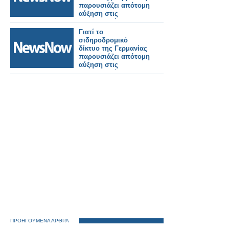
μέσω του EES.
παρουσιάζει απότομη
αύξηση στις
εγκληματικές
επιθέσεις.
Γιατί το
σιδηροδρομικό
δίκτυο της Γερμανίας
παρουσιάζει απότομη
αύξηση στις
εγκληματικές
επιθέσεις.
ΠΡΟΗΓΟΥΜΕΝΑ ΑΡΘΡΑ