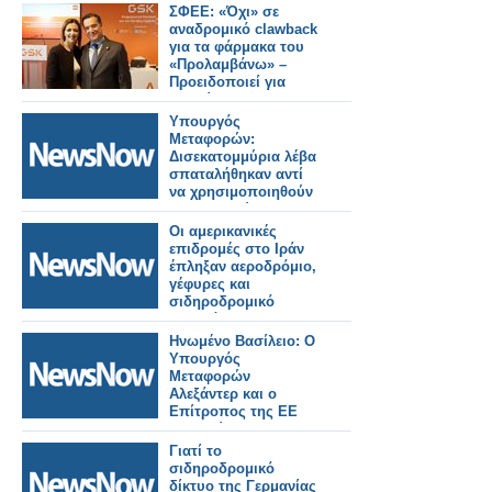
ΣΦΕΕ: «Όχι» σε
αναδρομικό clawback
για τα φάρμακα του
«Προλαμβάνω» –
Προειδοποιεί για
«επικίνδυνο
προηγούμενο»
Υπουργός
Μεταφορών:
Δισεκατομμύρια λέβα
σπαταλήθηκαν αντί
να χρησιμοποιηθούν
για μεταρρύθμιση των
σιδηροδρόμων.
Οι αμερικανικές
επιδρομές στο Ιράν
έπληξαν αεροδρόμιο,
γέφυρες και
σιδηροδρομικό
σταθμό.
Ηνωμένο Βασίλειο: Ο
Υπουργός
Μεταφορών
Αλεξάντερ και ο
Επίτροπος της ΕΕ
Τζιτζικώστας, θα
διασφαλίσουν την
Γιατί το
ομαλή λειτουργία των
σιδηροδρομικό
συνοριακών ελέγχων
δίκτυο της Γερμανίας