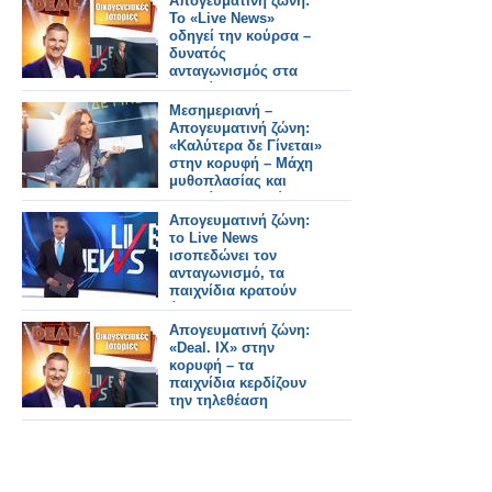
Απογευματινή ζώνη:
Το «Live News»
οδηγεί την κούρσα –
δυνατός
ανταγωνισμός στα
παιχνίδια
Μεσημεριανή –
Απογευματινή ζώνη:
«Καλύτερα δε Γίνεται»
στην κορυφή – Μάχη
μυθοπλασίας και
παιχνίδια σε δεύτερο
πλάνο
Απογευματινή ζώνη:
το Live News
ισοπεδώνει τον
ανταγωνισμό, τα
παιχνίδια κρατούν
άμυνες
Απογευματινή ζώνη:
«Deal. IX» στην
κορυφή – τα
παιχνίδια κερδίζουν
την τηλεθέαση